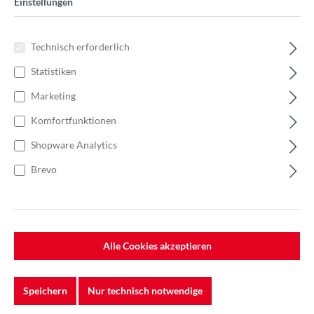
Einstellungen
Technisch erforderlich
Statistiken
Marketing
Komfortfunktionen
Shopware Analytics
Brevo
Alle Cookies akzeptieren
%
415,90 €*
Einzelpreis 41,59 €*
63,98 €*
(35% gespart)
Einheit:
1 Stück
Speichern
Nur technisch notwendige
Preise exkl. MwSt. zzgl. Versandkosten