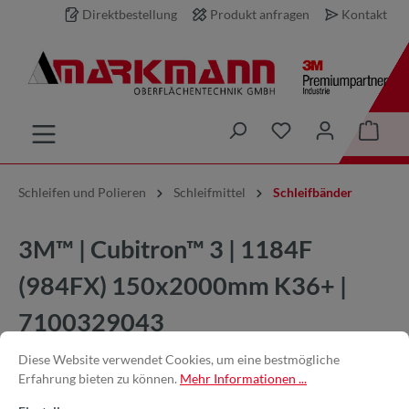
Direktbestellung
Produkt anfragen
Kontakt
inhalt springen
Schleifen und Polieren
Schleifmittel
Schleifbänder
3M™ | Cubitron™ 3 | 1184F
(984FX) 150x2000mm K36+ |
7100329043
Diese Website verwendet Cookies, um eine bestmögliche
Erfahrung bieten zu können.
Mehr Informationen ...