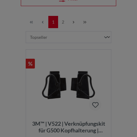
1
2
%
3M™ | V522 | Verknüpfungskit
für G500 Kopfhalterung |
7100049480