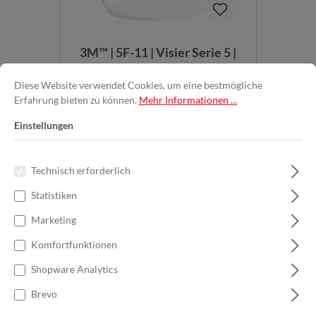
3M™ | 5F-11 | Visier Serie 5 |
Polycarbonat | Transparent |
7100029680
Diese Website verwendet Cookies, um eine bestmögliche
5F-11 Visier Polycarbonat für
Erfahrung bieten zu können.
Mehr Informationen ...
Schutzhelm G22, G3000 und
Multisystem G500. ...
Einstellungen
Technisch erforderlich
13,07 €*
17,43 €*
(25.01% gespart)
Statistiken
Marketing
In den Warenkorb
Komfortfunktionen
Shopware Analytics
Brevo
%