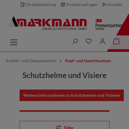
Direktbestellung
Produkt anfragen
Kontakt
inhalt springen
Arbeits- und Gebäudeschutz
Kopf- und Gesichtsschutz
Schutzhelme und Visiere
Weitere Informationen zu Schutzhelmen und Visieren
Filter