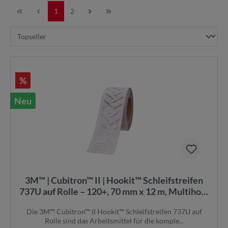
1
2
%
Neu
3M™ | Cubitron™ II | Hookit™ Schleifstreifen
737U auf Rolle – 120+, 70 mm x 12 m, Multihole
| 7100320498
Die 3M™ Cubitron™ II Hookit™ Schleifstreifen 737U auf
Rolle sind das Arbeitsmittel für die komple...