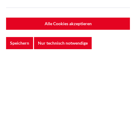
Alle Cookies akzeptieren
3M™ Cubitron™ II Hookit™ Purple
Speichern
Nur technisch notwendige
Schleifstreifen 737U, 70 mm x 127 mm,
Multihole, 80+, 51386
Achtung: Dieser Artikel wird in Kürze eingestellt. Als
mögliche Alternative steht der 3M™ Cu...
0,43 €*
0,66 €*
(34.85% gespart)
In den Warenkorb