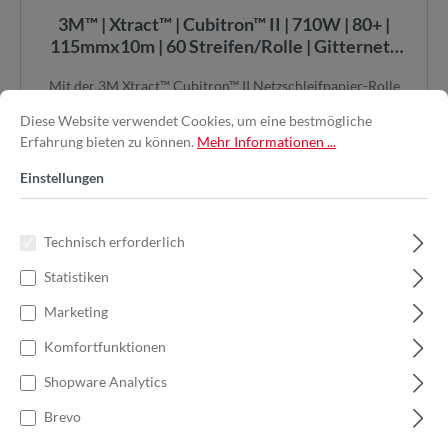
3M™ | Xtract™ | Cubitron™ II | 710W | 80+ |
115mmx10m | 60 Streifen/Rolle | Gitternetz
Schleifstreifen auf Rolle | 7100301297
Mit der 3M Xtract™ Cubitron™ II Netzschleifpapier-Rolle
710W vereinen Sie maximale Abtragsleistun...
Diese Website verwendet Cookies, um eine bestmögliche
Erfahrung bieten zu können.
Mehr Informationen ...
Einstellungen
36,40 €*
52,00 €*
(30% gespart)
Technisch erforderlich
Statistiken
In den Warenkorb
Marketing
Komfortfunktionen
Shopware Analytics
%
Brevo