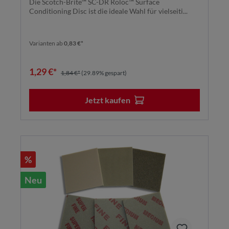
Die Scotch-Brite™ SC-DR Roloc™ Surface
Conditioning Disc ist die ideale Wahl für vielseiti...
Varianten ab
0,83 €*
1,29 €*
1,84 €*
(29.89% gespart)
Jetzt kaufen
%
Neu