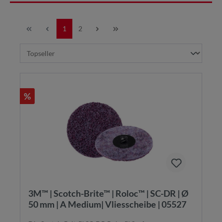
1
2
%
3M™ | Scotch-Brite™ | Roloc™ | SC-DR | Ø
50 mm | A Medium| Vliesscheibe | 05527