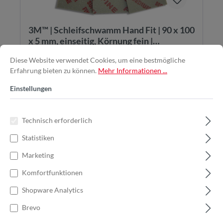
3M™ | Schleifschwamm Hand Fit | 90 x 100
x 5 mm, einseitig, Körnung fein |
7000032403
Diese Website verwendet Cookies, um eine bestmögliche
Das 3M™ Soft Pad in der Körnung fein deckt mit P320
bis P400 den Übergang vom Materialabtrag zum ...
Erfahrung bieten zu können.
Mehr Informationen ...
Einstellungen
Technisch erforderlich
0,64 €*
0,91 €*
(29.67% gespart)
Statistiken
Marketing
Jetzt kaufen
Komfortfunktionen
Shopware Analytics
Brevo
%