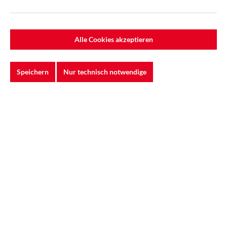
Neu
Alle Cookies akzeptieren
Speichern
Nur technisch notwendige
3M™ | Soft Pads Schleifschwamm | 115 x
140 mm, Körnung superfine (P400–P500) |
7000043359
Das 3M™ Soft Pad in der Körnung superfine arbeitet
im Bereich P400 bis P500 – der klassische Zwis...
1,53 €*
2,19 €*
(30.14% gespart)
Jetzt kaufen