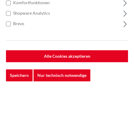
Komfortfunktionen
KGS DIAMOND™ | Flexis
Diamant Wetzstein | 150 x 50
Shopware Analytics
mm | 120/125 Schwarz | 16258
Optimieren Sie Ihre Schleifarbeiten mit
Brevo
den KGS FLEXIS Wetzsteinen – einem
Sortiment hochwerti...
Alle Cookies akzeptieren
Ab
35,19 €*
Speichern
Nur technisch notwendige
Jetzt kaufen
%