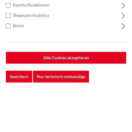
Komfortfunktionen
Shopware Analytics
Brevo
Das 3M
241UZ Papierschleifband ist ein
™
hochleistungsfähiges Schleifwerkzeug, das speziell
entwickelt wurde, um sowohl bei groben Schleifarbeiten als
auch beim Feinschliff erstklassige Ergebnisse zu liefern. Es
Alle Cookies akzeptieren
eignet sich optimal für die Bearbeitung unterschiedlichster
Materialien, darunter sämtliche Holzarten, hochwertige
Edelstahlbleche sowie sensible Oberflächen wie Leder.
Speichern
Nur technisch notwendige
Dank der halboffenen Kornstreuung zeichnet sich das 3M
™
241UZ Schleifband besonders durch seine hervorragende
Standzeit aus: Das innovative Design verhindert effektiv ein
frühzeitiges Zusetzen der Oberfläche und garantiert somit
eine gleichmäßige, leistungsstarke Schleifwirkung über
längere Zeiträume. Das reduziert sowohl den Aufwand für
Werkzeugwechsel als auch die Betriebskosten insgesamt.
Ob bei großflächigen Schleifanwendungen, komplexen