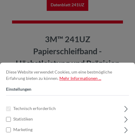
Datenblatt 241UZ
3M™ 241UZ
Papierschleifband -
Höchstleistung und Präzision
Diese Website verwendet Cookies, um eine bestmögliche
für vielseitige
Erfahrung bieten zu können.
Mehr Informationen ...
Schleifanwendungen
Einstellungen
Technisch erforderlich
Statistiken
Marketing