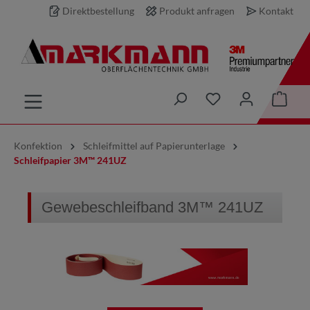
Direktbestellung
Produkt anfragen
Kontakt
inhalt springen
Konfektion
Schleifmittel auf Papierunterlage
Schleifpapier 3M™ 241UZ
Gewebeschleifband 3M™ 241UZ