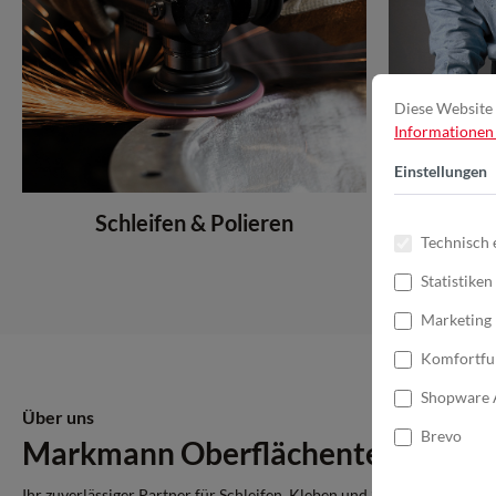
Diese Website 
Informationen .
Einstellungen
Schleifen & Polieren
Kle
Technisch 
Statistiken
Marketing
Komfortfu
Shopware 
Über uns
Brevo
Markmann Oberflächentechnik 
Ihr zuverlässiger Partner für Schleifen, Kleben und Schützen