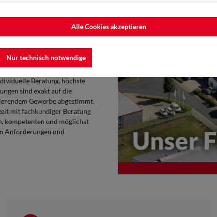
on und praxisnahe Lösungen in
Alle Cookies akzeptieren
ifizierter 3M Konfektionär für
ine besondere Marktstellung und
rte Lösungen für Handwerk und
Nur technisch notwendige
dividuelle Beratung, höchste
ungen sind exakt auf die
zierendem Gewerbe abgestimmt.
zeit mit fachkundiger Beratung
en, kompetenten und möglichst
len Anforderungen und