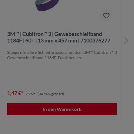
3M™ | Cubitron™ 3 | Gewebeschleifband
1184F | 60+ | 13 mm x 457 mm | 7100376277
Steigern Sie Ihre Schleif­prozesse mit dem 3M™ Cubitron™ 3
Gewebeschleifband 1184F. Dank neu en...
1,47 €*
2,26 €*
(34.96% gespart)
In den Warenkorb