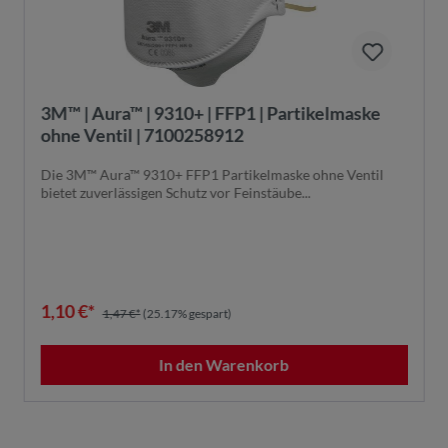
3M™ | Aura™ | 9310+ | FFP1 | Partikelmaske
ohne Ventil | 7100258912
Die 3M™ Aura™ 9310+ FFP1 Partikelmaske ohne Ventil
bietet zuverlässigen Schutz vor Feinstäube...
1,10 €*
1,47 €*
(25.17% gespart)
In den Warenkorb