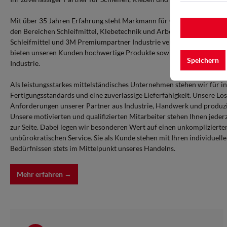
Mit über 35 Jahren Erfahrung steht Markmann für Qualität, Innovati
den Bereichen Schleifmittel, Klebetechnik und Arbeitsschutz. Als zert
Schleifmittel und 3M Premiumpartner Industrie verfügen wir über e
bieten unseren Kunden hochwertige Produkte sowie maßgeschneide
Speichern
Industrie.
Als leistungsstarkes mittelständisches Unternehmen stehen wir für in
Fertigungsstandards und eine zuverlässige Lieferfähigkeit. Unsere Lös
Anforderungen unserer Partner aus Industrie, Handwerk und produ
Unsere motivierten und qualifizierten Mitarbeiter stehen Ihnen jeder
zur Seite. Dabei legen wir besonderen Wert auf einen unkompliziert
unbürokratischen Service. Sie als Kunde stehen mit Ihren individuel
Bedürfnissen stets im Mittelpunkt unseres Handelns.
Mehr erfahren →