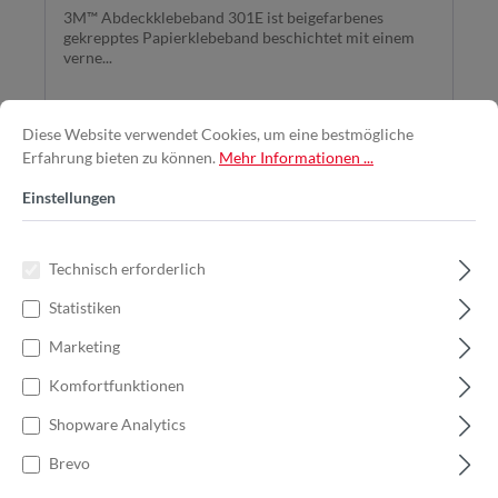
3M™ Abdeckklebeband 301E ist beigefarbenes
gekrepptes Papierklebeband beschichtet mit einem
verne...
Diese Website verwendet Cookies, um eine bestmögliche
Erfahrung bieten zu können.
Mehr Informationen ...
Ab
2,77 €*
Einstellungen
Jetzt kaufen
Technisch erforderlich
Statistiken
Marketing
%
Komfortfunktionen
Shopware Analytics
Brevo