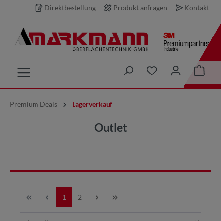
Direktbestellung
Produkt anfragen
Kontakt
inhalt springen
Premium Deals
Lagerverkauf
Outlet
1
2