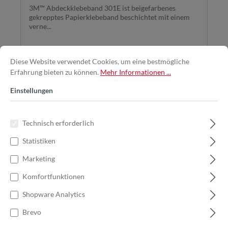
3M™ Abdeckklebeband 301E ist beigefarbenes
gekrepptes Papierklebeband beschichtet mit einem
verne...
Diese Website verwendet Cookies, um eine bestmögliche
Erfahrung bieten zu können.
Mehr Informationen ...
Ab
2,77 €*
Einstellungen
Jetzt kaufen
Technisch erforderlich
Statistiken
Marketing
%
Komfortfunktionen
Shopware Analytics
Brevo