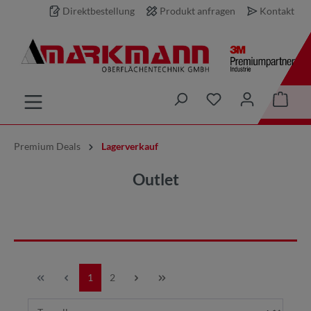
Direktbestellung
Produkt anfragen
Kontakt
inhalt springen
Premium Deals
Lagerverkauf
Outlet
1
2