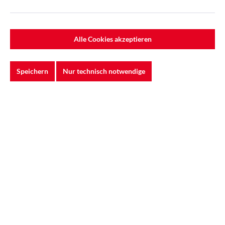
Alle Cookies akzeptieren
Speichern
Nur technisch notwendige
3M™ | Xtract™ | Cubitron™ 2 | Filmscheibe
775L – 150 mm, 180+, multihole
Die 3M™ Xtract™ Cubitron™ II Filmscheibe 775L steht
für eine neue Generation der Schleiftechnolog...
0,89 €*
1,27 €*
(29.92% gespart)
In den Warenkorb