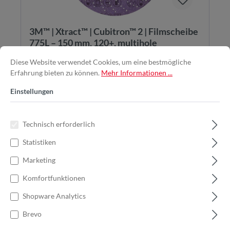
3M™ | Xtract™ | Cubitron™ 2 | Filmscheibe
775L – 150 mm, 120+, multihole
Diese Website verwendet Cookies, um eine bestmögliche
Die 3M™ Xtract™ Cubitron™ II Filmscheibe 775L steht
für eine neue Generation der Schleiftechnolog...
Erfahrung bieten zu können.
Mehr Informationen ...
Einstellungen
Technisch erforderlich
0,89 €*
1,27 €*
(29.92% gespart)
Statistiken
Marketing
In den Warenkorb
Komfortfunktionen
Shopware Analytics
Brevo
%