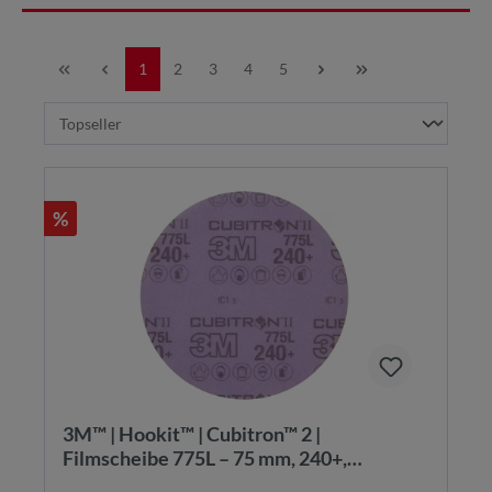
1
2
3
4
5
%
3M™ | Hookit™ | Cubitron™ 2 |
Filmscheibe 775L – 75 mm, 240+,
ungelocht