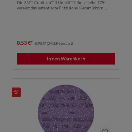
Die 3M™ Cubitron™ II Hookit™ Filmscheibe 775L
vereint das patentierte Präzisions-Keramikkorn ...
0,53 €*
0,75 €*
(29.33% gespart)
In den Warenkorb
%