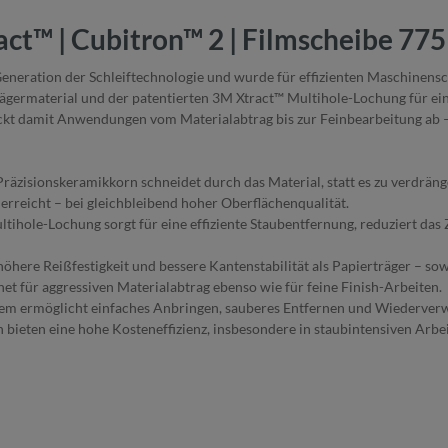
ct™ | Cubitron™ 2 | Filmscheibe 775
eneration der Schleiftechnologie und wurde für effizienten Maschinensch
germaterial und der patentierten 3M Xtract™ Multihole-Lochung für eine
eckt damit Anwendungen vom Materialabtrag bis zur Feinbearbeitung ab
räzisionskeramikkorn schneidet durch das Material, statt es zu verdräng
rreicht – bei gleichbleibend hoher Oberflächenqualität.
ihole-Lochung sorgt für eine effiziente Staubentfernung, reduziert das
 höhere Reißfestigkeit und bessere Kantenstabilität als Papierträger – 
et für aggressiven Materialabtrag ebenso wie für feine Finish-Arbeiten.
em ermöglicht einfaches Anbringen, sauberes Entfernen und Wiederverw
bieten eine hohe Kosteneffizienz, insbesondere in staubintensiven Ar