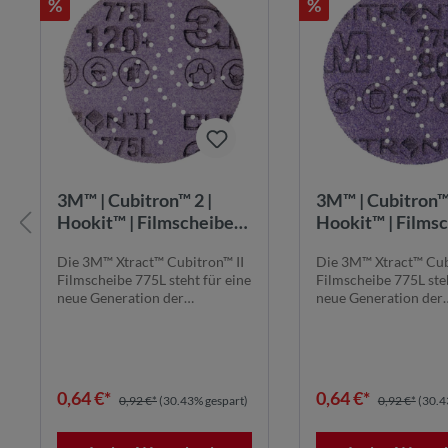
%
%
3M™ | Cubitron™ 2 |
3M™ | Cubitron™ 
Hookit™ | Filmscheibe
Hookit™ | Films
775L – 75 mm, 120+,
775L – 75 mm, 8
Die 3M™ Xtract™ Cubitron™ II
Die 3M™ Xtract™ Cub
multihole
multihole
Filmscheibe 775L steht für eine
Filmscheibe 775L steh
neue Generation der
neue Generation der
Schleiftechnolog...
Schleiftechnolog...
0,64 €*
0,64 €*
0,92 €*
(30.43% gespart)
0,92 €*
(30.4