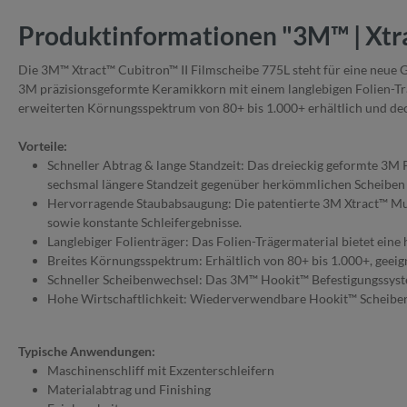
Produktinformationen "3M™ | Xtra
Die 3M™ Xtract™ Cubitron™ II Filmscheibe 775L steht für eine neue G
3M präzisionsgeformte Keramikkorn mit einem langlebigen Folien-Trä
erweiterten Körnungsspektrum von 80+ bis 1.000+ erhältlich und d
Vorteile:
Schneller Abtrag & lange Standzeit: Das dreieckig geformte 3M P
sechsmal längere Standzeit gegenüber herkömmlichen Scheiben e
Hervorragende Staubabsaugung: Die patentierte 3M Xtract™ Mult
sowie konstante Schleifergebnisse.
Langlebiger Folienträger: Das Folien-Trägermaterial bietet eine
Breites Körnungsspektrum: Erhältlich von 80+ bis 1.000+, geeign
Schneller Scheibenwechsel: Das 3M™ Hookit™ Befestigungssyst
Hohe Wirtschaftlichkeit: Wiederverwendbare Hookit™ Scheiben 
Typische Anwendungen:
Maschinenschliff mit Exzenterschleifern
Materialabtrag und Finishing