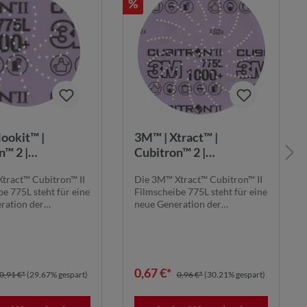
%
ookit™ |
3M™ | Xtract™ |
n™ 2 |
Cubitron™ 2 |
eibe 775L – 75
Filmscheibe 775L – 125
tract™ Cubitron™ II
Die 3M™ Xtract™ Cubitron™ II
+, multihole
mm, 1000+, multihole
e 775L steht für eine
Filmscheibe 775L steht für eine
ration der
neue Generation der
hnolog...
Schleiftechnolog...
0,67 €*
0,91 €*
(29.67% gespart)
0,96 €*
(30.21% gespart)