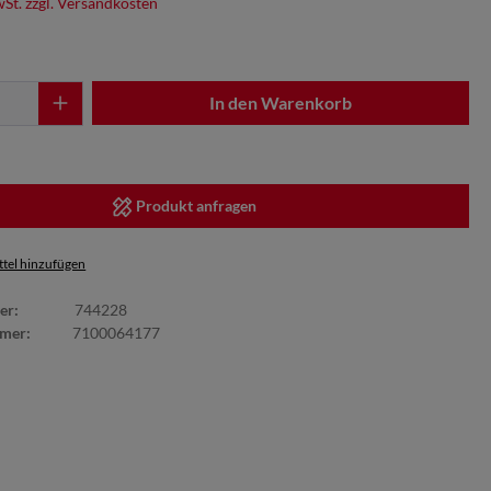
wSt. zzgl. Versandkosten
In den Warenkorb
Produkt anfragen
tel hinzufügen
er:
744228
mmer:
7100064177