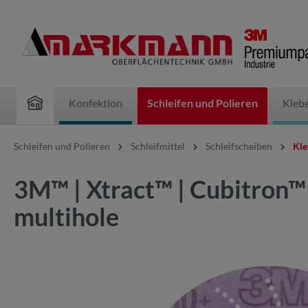
inhalt springen
Konfektion
Schleifen und Polieren
Kleb
Schleifen und Polieren
Schleifmittel
Schleifscheiben
Kle
3M™ | Xtract™ | Cubitron™
multihole