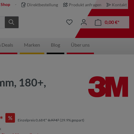
 Shop
Direktbestellung
Produkt anfragen
Kontakt
0,00 €*
 Deals
Marken
Blog
Über uns
 mm, 180+,
*
%
Einzelpreis 0,68 €*
0,97 €*
(29.9% gespart)
k