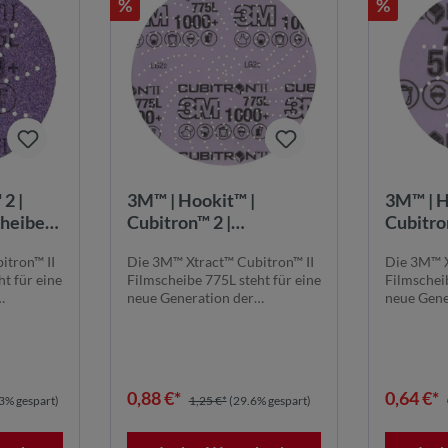
%
%
2 |
3M™ | Hookit™ |
3M™ | H
cheibe
Cubitron™ 2 |
Cubitro
0+,
Filmscheibe 775L – 150
Filmsch
itron™ II
Die 3M™ Xtract™ Cubitron™ II
Die 3M™ X
mm, 1000+, ungelocht
mm, 500
t für eine
Filmscheibe 775L steht für eine
Filmscheib
neue Generation der
neue Gene
Schleiftechnolog...
Schleiftec
0,88 €*
0,64 €*
3% gespart)
1,25 €*
(29.6% gespart)