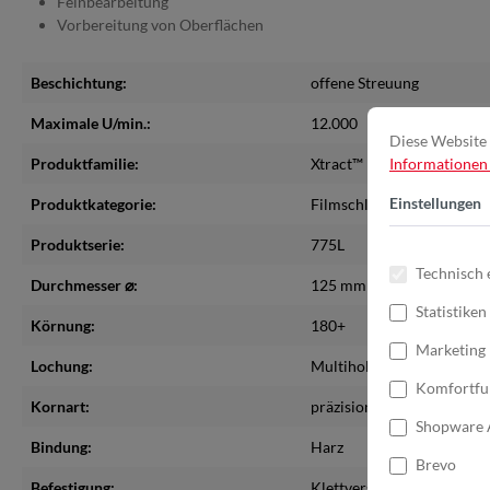
Feinbearbeitung
Vorbereitung von Oberflächen
Beschichtung:
offene Streuung
Maximale U/min.:
12.000
Diese Website 
Produktfamilie:
Xtract™
Informationen .
Einstellungen
Produktkategorie:
Filmschleifscheiben
Produktserie:
775L
Technisch 
Durchmesser ⌀:
125 mm
Statistiken
Körnung:
180+
Marketing
Lochung:
Multihole
Komfortfu
Kornart:
präzisionsgeformte Keram
Shopware 
Bindung:
Harz
Brevo
Befestigung:
Klettverschluss