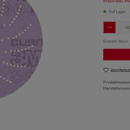
Preise exkl. M
Auf Lager
Einheit:
Stück
Zum Merkzet
Produktnumm
Herstellernu