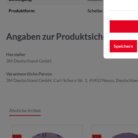
Produktform:
Scheibe
Angaben zur Produktsicherheit
Speichern
Hersteller
3M Deutschland GmbH
Verantwortliche Person
3M Deutschland GmbH, Carl-Schurz-Str. 1, 41453 Neuss, Deutschla
Ähnliche Artikel