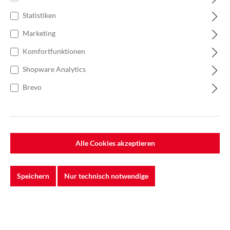
Statistiken
Marketing
Komfortfunktionen
Shopware Analytics
Brevo
Alle Cookies akzeptieren
%
44,50 €*
Einzelpreis 0,89 €*
1,27 €*
(29.92% gespart)
Speichern
Nur technisch notwendige
Einheit:
1 Stück
Preise exkl. MwSt. zzgl. Versandkosten
Auf Lager