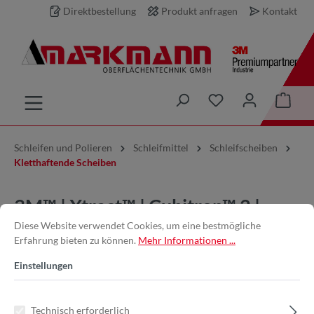
Direktbestellung
Produkt anfragen
Kontakt
inhalt springen
Schleifen und Polieren
Schleifmittel
Schleifscheiben
Kletthaftende Scheiben
3M™ | Xtract™ | Cubitron™ 2 |
Diese Website verwendet Cookies, um eine bestmögliche
Filmscheibe 775L – 150 mm,
Erfahrung bieten zu können.
Mehr Informationen ...
150+, multihole
Einstellungen
Technisch erforderlich