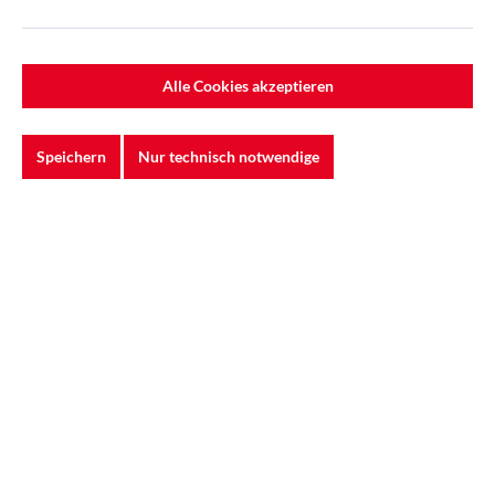
%
Alle Cookies akzeptieren
Speichern
Nur technisch notwendige
3M™ | 8833 | FFP3 |
Partikelmaske mit Ventil |
7100057145
Die 3M™ 8833 FFP3 Partikelmaske mit
Ventil bietet höchsten Schutz vor
Feinstäuben und Nebeln ...
Varianten ab
2,06 €*
3,96 €*
5,28 €*
(25% gespart)