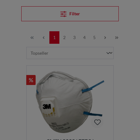
Filter
1
2
3
4
5
%