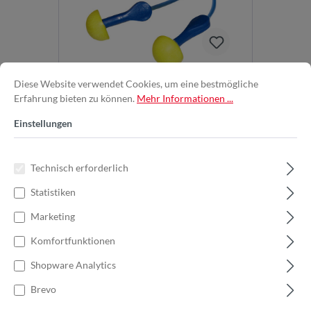
3M™ | E-A-R™ | Express™ | EX-
Diese Website verwendet Cookies, um eine bestmögliche
Erfahrung bieten zu können.
Mehr Informationen ...
01-001 | 28 dB | 100 Paar |
Gehörschutzstöpsel mit
Einstellungen
Die 3M™ E-A-R™ Express™
Kordel | 7000103732
Gehörschutzstöpsel mit Kordel bieten
einen Dämmwert von 28 dB und sind...
Technisch erforderlich
Statistiken
Marketing
1,07 €*
1,42 €*
(24.65% gespart)
Komfortfunktionen
In den Warenkorb
Shopware Analytics
Brevo