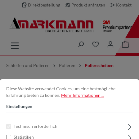
Direktbestellung
Produkt anfragen
Kontakt
inhalt springen
Schleifen und Polieren
Polieren
Polierscheiben
Polierscheiben
Diese Website verwendet Cookies, um eine bestmögliche
Erfahrung bieten zu können.
Mehr Informationen ...
Einstellungen
Keine Produkte gefunden.
Technisch erforderlich
Statistiken