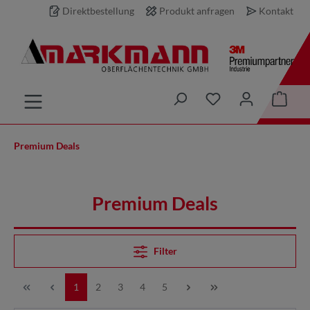
Direktbestellung
Produkt anfragen
Kontakt
inhalt springen
Premium Deals
Premium Deals
Filter
1
2
3
4
5