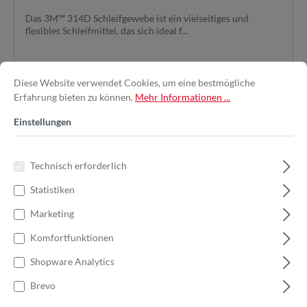
Das 3M™ 314D Schleifgewebe ist ein vielseitiges und
flexibles Schleifmittel, das sich ideal f...
Varianten ab
1,85 €*
Diese Website verwendet Cookies, um eine bestmögliche
Erfahrung bieten zu können.
Mehr Informationen ...
1,99 €*
2,84 €*
(29.93% gespart)
Einstellungen
In den Warenkorb
Technisch erforderlich
Statistiken
Marketing
%
Komfortfunktionen
Shopware Analytics
Brevo