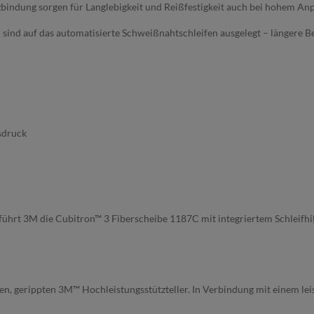
zbindung sorgen für Langlebigkeit und Reißfestigkeit auch bei hohem An
ind auf das automatisierte Schweißnahtschleifen ausgelegt – längere B
sdruck
 führt 3M die Cubitron™ 3 Fiberscheibe 1187C mit integriertem Schleifhi
en, gerippten 3M™ Hochleistungsstützteller. In Verbindung mit einem lei