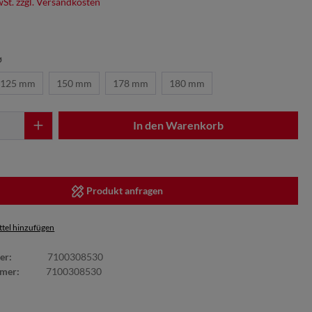
wSt. zzgl. Versandkosten
⌀
125 mm
150 mm
178 mm
180 mm
In den Warenkorb
Produkt anfragen
tel hinzufügen
er:
7100308530
mmer:
7100308530