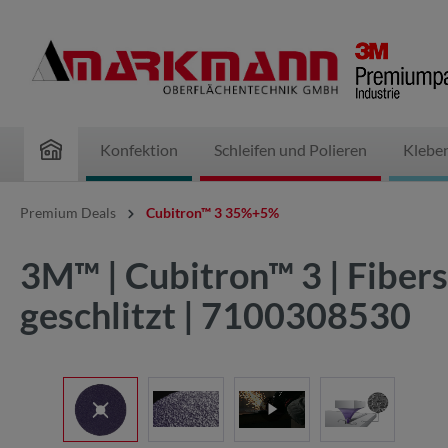
inhalt springen
Konfektion
Schleifen und Polieren
Klebe
Premium Deals
Cubitron™ 3 35%+5%
3M™ | Cubitron™ 3 | Fiber
geschlitzt | 7100308530