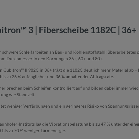
ron™ 3 | Fiberscheibe 1182C | 36+ |
 schwere Schleifarbeiten an Bau- und Kohlenstoffstahl: überarbeitetes 
80 mm Durchmesser in den Körnungen 36+, 60+ und 80+.
Cubitron™ II 982C in 36+ trägt die 1182C deutlich mehr Material ab – 
is zu 26 % anfänglicher und 36 % anhaltender Abtragsrate.
er brechen beim Schleifen kontrolliert auf und bilden dabei immer wie
tung wie Standzeit.
t weniger Verfärbungen und ein geringeres Risiko von Spannungsrissen.
unhofer-Instituts lag die Vibrationsbelastung bis zu 47 % unter der e
d bis zu 70 % weniger Lärmenergie.