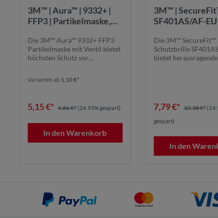
3M™ | Aura™ | 9332+ |
3M™ | SecureFit
FFP3 | Partikelmaske,
SF401AS/AF-EU 
mit Ventil | 7100258913
Schutzbrille |
Die 3M™ Aura™ 9332+ FFP3
Die 3M™ SecureFit™
schwarz/grüne B
Partikelmaske mit Ventil bietet
Schutzbrille SF401A
|Antikratz-/Anti
höchsten Schutz vor
bietet herausragend
Beschichtung
Feinstäuben und ...
Komfort und Schutz. Si
|transparente Sc
Varianten ab
1,10 €*
7100078989
5,15 €*
7,79 €*
6,86 €*
(24.93% gespart)
10,38 €*
(24
gespart)
In den Warenkorb
In den Waren