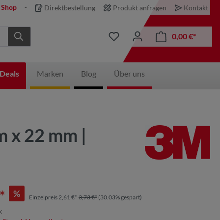
 Shop
Direktbestellung
Produkt anfragen
Kontakt
0,00 €*
Deals
Marken
Blog
Über uns
m x 22 mm |
*
%
Einzelpreis 2,61 €*
3,73 €*
(30.03% gespart)
k