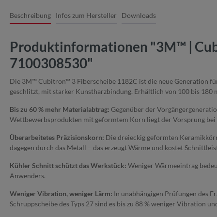
Beschreibung
Infos zum Hersteller
Downloads
Produktinformationen "3M™ | Cubit
7100308530"
Die 3M™ Cubitron™ 3 Fiberscheibe 1182C ist die neue Generation für
geschlitzt, mit starker Kunstharzbindung. Erhältlich von 100 bis 1
Bis zu 60 % mehr Materialabtrag:
Gegenüber der Vorgängergeneration 
Wettbewerbsprodukten mit geformtem Korn liegt der Vorsprung bei b
Überarbeitetes Präzisionskorn:
Die dreieckig geformten Keramikkörn
dagegen durch das Metall – das erzeugt Wärme und kostet Schnittleis
Kühler Schnitt schützt das Werkstück:
Weniger Wärmeeintrag bedeute
Anwenders.
Weniger Vibration, weniger Lärm:
In unabhängigen Prüfungen des Fra
Schruppscheibe des Typs 27 sind es bis zu 88 % weniger Vibration un