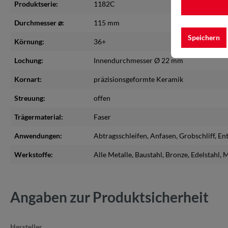
Produktserie:
1182C
Durchmesser ⌀:
115 mm
Speichern
Körnung:
36+
Lochung:
Innendurchmesser Ø 22 mm
Kornart:
präzisionsgeformte Keramik
Streuung:
offen
Trägermaterial:
Faser
Anwendungen:
Abtragsschleifen
, Anfasen
, Grobschliff
, En
Werkstoffe:
Alle Metalle
, Baustahl
, Bronze
, Edelstahl
, 
Angaben zur Produktsicherheit
Hersteller