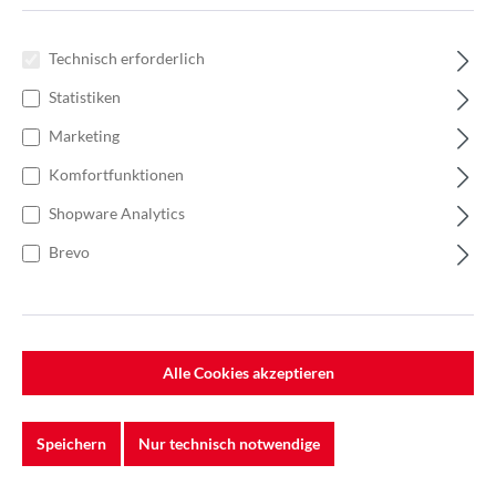
Technisch erforderlich
Statistiken
Marketing
Komfortfunktionen
Shopware Analytics
Brevo
%
232,00 €*
Einzelpreis 2,32 €*
3,31 €*
(29.91% gespart)
Alle Cookies akzeptieren
Einheit:
1 Stück
Preise exkl. MwSt. zzgl. Versandkosten
Speichern
Nur technisch notwendige
Lieferzeit: 5-7 Werktage