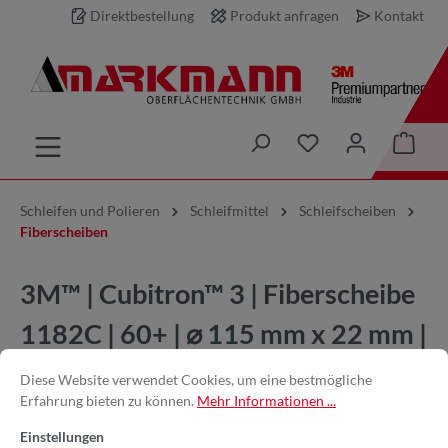
Direktbestellung
Produkt anfragen
Kontakt
inhalt springen
Schleifen und Polieren
Schleifmittel
Schleifscheiben
Fiberscheiben
3M™ | Cubitron™ 3 | Fiberscheibe
1182C | 60+ | ⌀ 115 mm x 22 mm |
67073 | 7100349583
Diese Website verwendet Cookies, um eine bestmögliche
Erfahrung bieten zu können.
Mehr Informationen ...
Einstellungen