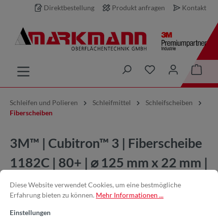
Direktbestellung
Produkt anfragen
Kontakt
inhalt springen
Schleifen und Polieren
Schleifmittel
Schleifscheiben
Fiberscheiben
3M™ | Cubitron™ 3 | Fiberscheibe
1182C | 80+ | ⌀ 125 mm x 22 mm |
67088 | 7100349571
Diese Website verwendet Cookies, um eine bestmögliche
Erfahrung bieten zu können.
Mehr Informationen ...
Einstellungen