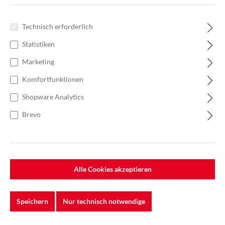
Technisch erforderlich
Statistiken
Marketing
Komfortfunktionen
Shopware Analytics
Brevo
%
244,00 €*
Einzelpreis 2,44 €*
3,48 €*
(29.89% gespart)
Alle Cookies akzeptieren
Einheit:
1 Stück
Preise exkl. MwSt. zzgl. Versandkosten
Speichern
Nur technisch notwendige
Lieferzeit: 1 - 3 Monate