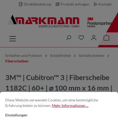
Direktbestellung
Produkt anfragen
Kontakt
inhalt springen
Schleifen und Polieren
Schleifmittel
Schleifscheiben
Fiberscheiben
3M™ | Cubitron™ 3 | Fiberscheibe
1182C | 60+ | ⌀ 100 mm x 16 mm |
67072 | 7100349563
Diese Website verwendet Cookies, um eine bestmögliche
Erfahrung bieten zu können.
Mehr Informationen ...
Einstellungen