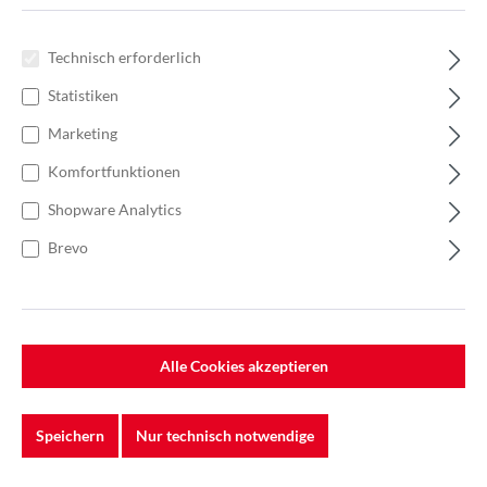
Technisch erforderlich
Statistiken
Marketing
Komfortfunktionen
Shopware Analytics
Brevo
%
211,00 €*
Einzelpreis 2,11 €*
3,01 €*
(29.9% gespart)
Alle Cookies akzeptieren
Einheit:
1 Stück
Preise exkl. MwSt. zzgl. Versandkosten
Speichern
Nur technisch notwendige
Lieferzeit: 1 - 3 Werktage