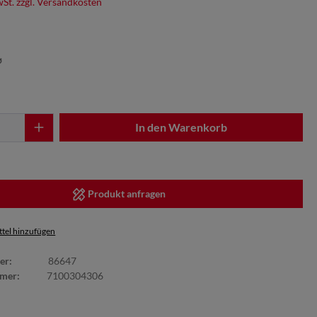
wSt. zzgl. Versandkosten
⌀
In den Warenkorb
Produkt anfragen
tel hinzufügen
er:
86647
mmer:
7100304306