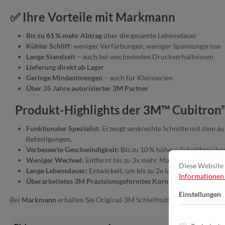
✅ Ihre Vorteile mit Markmann
Bis zu 61 % mehr Abtrag
über die gesamte Lebensdauer
Kühler Schliff:
weniger Verfärbungen, weniger Spannungsrisse
Lange Standzeit
– auch bei wechselnden Druckverhältnissen
Lieferung direkt ab Lager
Geringe Mindestmengen
– auch für Kleinserien
Über 35 Jahre autorisierter 3M Partner
Produkt-Highlights der 3M™ Cubitron™
Funktionaler Spezialist:
Erzeugt senkrechte Schnitte mit dem äuß
Befestigungen.
Verbesserte Geschwindigkeit:
Bis zu 10 % höhere Schnittgeschwi
Weniger Wechsel:
Entfernt bis zu 3x mehr Material als 3M™ Cub
Diese Website 
Lange Lebensdauer:
Entwickelt, um bis zu 2x länger zu halten a
Informationen .
Überarbeitetes 3M Präzisionsgeformtes Korn:
Patentierte Kornf
Einstellungen
Bei
Markmann
erhalten Sie Original-3M Schleifmittel mit fachlicher