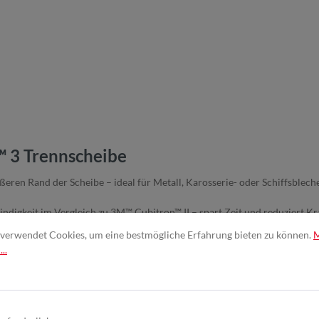
 3 Trennscheibe
eren Rand der Scheibe – ideal für Metall, Karosserie- oder Schiffsblec
ndigkeit im Vergleich zu 3M™ Cubitron™ II – spart Zeit und reduziert K
itron™ II – für längere Einsätze ohne Scheibenwechsel.
verwendet Cookies, um eine bestmögliche Erfahrung bieten zu können.
ls führende Konkurrenzprodukte.
..
orm mit verbesserter Bindungstechnologie – sorgt für kontinuierlich ne
 Beratung, schneller Lieferung und hoher Verfügbarkeit – für Industrie, 