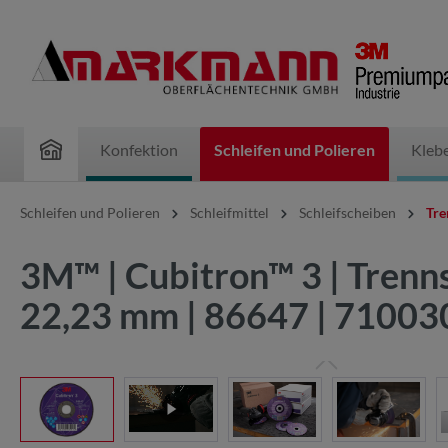
inhalt springen
Konfektion
Schleifen und Polieren
Kleb
Schleifen und Polieren
Schleifmittel
Schleifscheiben
Tre
3M™ | Cubitron™ 3 | Trenns
22,23 mm | 86647 | 7100