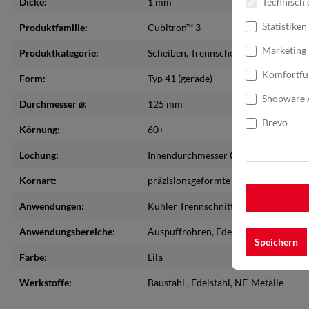
Dicke:
1 mm
Technisch 
Statistiken
Produktfamilie:
Cubitron™ 3
Marketing
Produktkategorie:
Scheiben
, Trennscheibe
Komfortfu
Form:
Typ 41 (gerade)
Shopware 
Durchmesser ⌀:
125 mm
Brevo
Körnung:
60+
Lochung:
Innendurchmesser Ø 22 mm
Kornart:
präzisionsgeformte Keramik
Anwendungen:
Kühler Trennschnitt
Anwendungsbereiche:
Auspuffrohren
, Edelstahlrohren
, Sche
Speichern
Farbe:
Lila
Werkstoffe:
Baustahl
, Edelstahl
, NE-Metalle