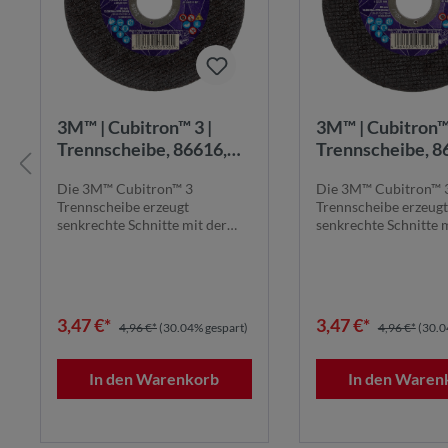
3M™ | Cubitron™ 3 |
3M™ | Cubitron™ 
Trennscheibe, 86616,
Trennscheibe, 8
60+, T41, ⌀ 115 mm x 1
80+, T41, ⌀ 115 
Die 3M™ Cubitron™ 3
Die 3M™ Cubitron™ 
mm x ⌀ 22,23 mm
mm x ⌀ 22,23 m
Trennscheibe erzeugt
Trennscheibe erzeugt
senkrechte Schnitte mit der
senkrechte Schnitte 
Außenkante der Scheibe und i...
Außenkante der Scheib
3,47 €*
3,47 €*
4,96 €*
(30.04% gespart)
4,96 €*
(30.0
In den Warenkorb
In den Waren