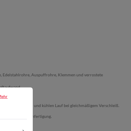
he, Edelstahlrohre, Auspuffrohre, Klemmen und verrostete
raftaufwand.
Mehr
ue, scharfe Spitzen und kühlen Lauf bei gleichmäßigem Verschleiß.
Handwerk und Serienfertigung.