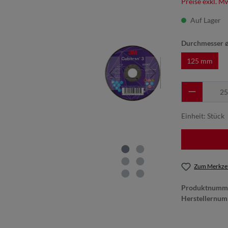
Preise exkl. M
Auf Lager
Durchmesser 
125 mm
Einheit:
Stück
Zum Merkzet
Produktnumm
Herstellernu