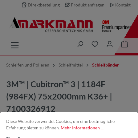
Direktbestellung
Produkt anfragen
Kontakt
inhalt springen
Schleifen und Polieren
Schleifmittel
Schleifbänder
3M™ | Cubitron™ 3 | 1184F
(984FX) 75x2000mm K36+ |
7100326912
Diese Website verwendet Cookies, um eine bestmögliche
Erfahrung bieten zu können.
Mehr Informationen ...