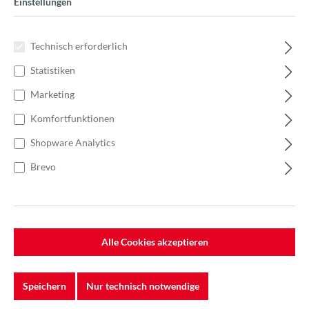
Einstellungen
Technisch erforderlich
Statistiken
Marketing
Komfortfunktionen
Shopware Analytics
Brevo
Alle Cookies akzeptieren
%
415,80 €*
Einzelpreis 20,79 €*
31,99 €*
(35.01% gespart)
Einheit:
1 Stück
Speichern
Nur technisch notwendige
Preise exkl. MwSt. zzgl. Versandkosten