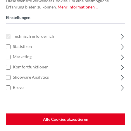
Diese Website verwendet Cookies, um eine bestmögliche
Erfahrung bieten zu können.
Mehr Informationen ...
Einstellungen
Technisch erforderlich
Statistiken
Marketing
Komfortfunktionen
Shopware Analytics
Brevo
%
48,06 €*
Einzelpreis 8,01 €*
12,32 €*
(34.98% gespart)
Einheit:
1 Stück
Preise exkl. MwSt. zzgl. Versandkosten
Alle Cookies akzeptieren
Lieferzeit: 7-10 Werktage