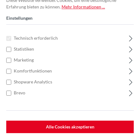
Diese Website verwendet Cookies, um eine bestmögliche
Erfahrung bieten zu können.
Mehr Informationen ...
Einstellungen
Technisch erforderlich
Statistiken
Marketing
Komfortfunktionen
Shopware Analytics
Brevo
%
41,44 €*
Einzelpreis 2,59 €*
3,99 €*
(35.09% gespart)
Einheit:
1 Stück
Preise exkl. MwSt. zzgl. Versandkosten
Alle Cookies akzeptieren
Lieferzeit: 7-10 Werktage