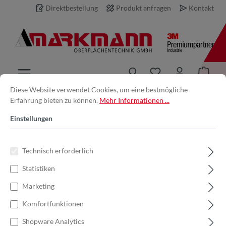
Direktbestellung
Produkt anfragen
Kontakt
inhalt springen
Diese Website verwendet Cookies, um eine bestmögliche
Erfahrung bieten zu können.
Mehr Informationen ...
Produkt anfragen
Einstellungen
Ihre E-Mail-Adresse *
Technisch erforderlich
Statistiken
Ihr Name
Marketing
Komfortfunktionen
Produkt
Shopware Analytics