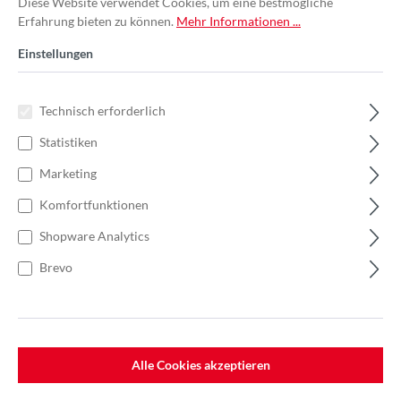
Diese Website verwendet Cookies, um eine bestmögliche
Erfahrung bieten zu können.
Mehr Informationen ...
Einstellungen
Technisch erforderlich
Statistiken
Marketing
Komfortfunktionen
Shopware Analytics
Brevo
%
243,16 €*
Einzelpreis 60,79 €*
93,53 €*
(35% gespart)
Einheit:
1 Stück
Preise exkl. MwSt. zzgl. Versandkosten
Alle Cookies akzeptieren
Lieferzeit: 7-10 Werktage