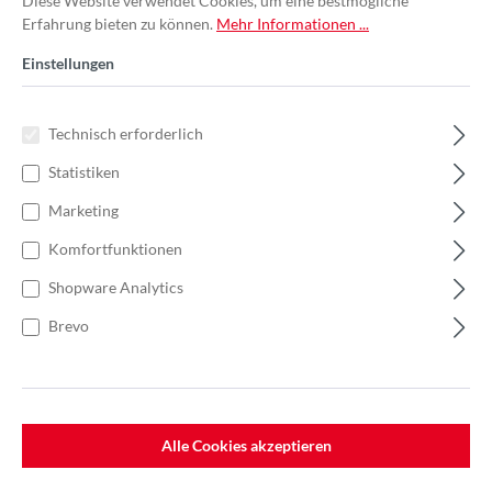
Diese Website verwendet Cookies, um eine bestmögliche
Erfahrung bieten zu können.
Mehr Informationen ...
Einstellungen
Technisch erforderlich
Statistiken
Marketing
Komfortfunktionen
Shopware Analytics
Brevo
%
59,28 €*
Einzelpreis 14,82 €*
22,80 €*
(35% gespart)
Einheit:
1 Stück
Preise exkl. MwSt. zzgl. Versandkosten
Alle Cookies akzeptieren
Lieferzeit: 7-10 Werktage