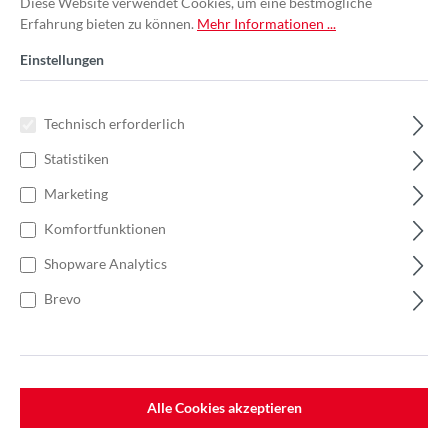
Diese Website verwendet Cookies, um eine bestmögliche
Erfahrung bieten zu können.
Mehr Informationen ...
Einstellungen
Technisch erforderlich
Statistiken
Marketing
Komfortfunktionen
Shopware Analytics
Brevo
%
103,74 €*
Einzelpreis 17,29 €*
26,60 €*
(35% gespart)
Einheit:
1 Stück
Preise exkl. MwSt. zzgl. Versandkosten
Alle Cookies akzeptieren
Lieferzeit: 7-10 Werktage