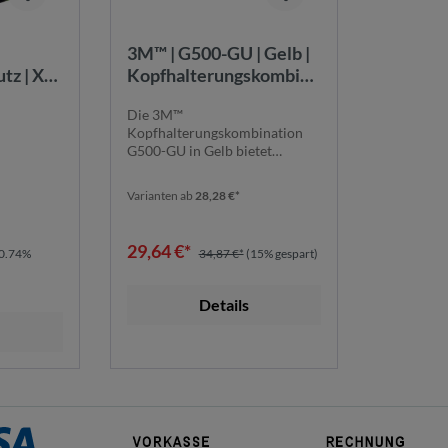
3M™ | G500-GU | Gelb |
z | X-
Kopfhalterungskombina
fbügel
tion | 7000038216
Die 3M™
Kopfhalterungskombination
G500-GU in Gelb bietet
umfassenden Schutz und
Komfort. Sie ...
Varianten ab
28,28 €*
29,64 €*
0.74%
34,87 €*
(15% gespart)
Details