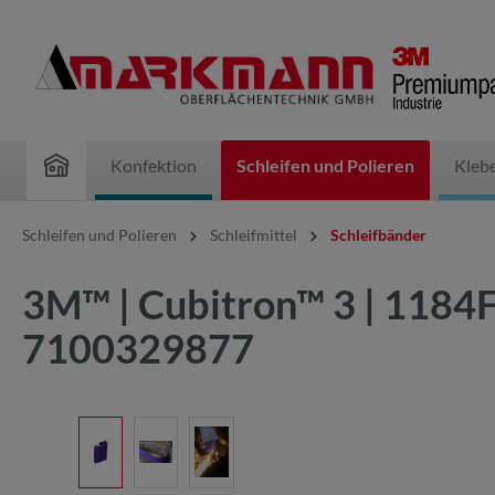
inhalt springen
Konfektion
Schleifen und Polieren
Kleb
Schleifen und Polieren
Schleifmittel
Schleifbänder
3M™ | Cubitron™ 3 | 1184
7100329877