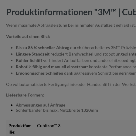
Produktinformationen "3M™ | Cub
Wenn maximale Abtragsleistung bei minimaler Ausfallzeit gefragt i
Vorteile auf einen Blick
Bis zu 86 % schneller Abtrag
durch überarbeitetes 3M™ Präzision
Längere Standzeit
reduziert Bandwechsel und stoppt ungeplante 
Kühler Schliff
verhindert Anlauffarben und andere hitzebeding
Robotik-fähig und manuell einsetzbar:
konstante Perfomance be
Ergonomisches Schleifen
dank aggressivem Schnitt bei geringe
Ob vollautomatisierte Fertigungslinie oder Handschliff in der Werkst
Lieferbare Formen:
Abmessungen auf Anfrage
Schleifbänder bis max. Nutzbreite 1320mm
Produktfam
Cubitron™ 3
ilie: