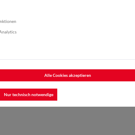
nktionen
Analytics
boter
,
s Rundschleifen
graten
Alle Cookies akzeptieren
Nur technisch notwendige
 Kohlenstoffstahl
, Legierungen
,