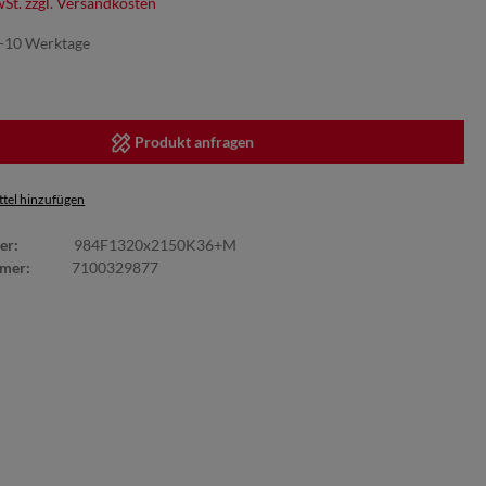
wSt. zzgl. Versandkosten
7-10 Werktage
Produkt anfragen
tel hinzufügen
er:
984F1320x2150K36+M
mmer:
7100329877