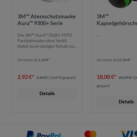
3M™ Atemschutzmaske
3M™
Aura™ 9300+ Serie
Kapselgehörschut
Serie | ohne Kop
Die 3M™ Aura™ 9320+ FFP2
...
Partikelmaske ohne Ventil
bietet zuverlässigen Schutz vor
Feinstäube...
Varianten ab
1,10 €*
Varianten ab
21,50 €*
2,92 €*
18,00 €*
3,43 €*
(14.87% gespart)
25,99 €*
(3
gespart)
Details
Details