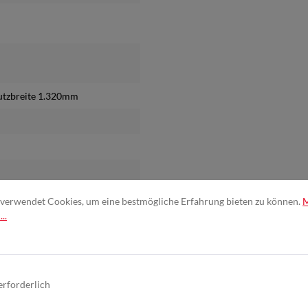
Nutzbreite 1.320mm
verwendet Cookies, um eine bestmögliche Erfahrung bieten zu können.
..
erforderlich
nete Dreiecke