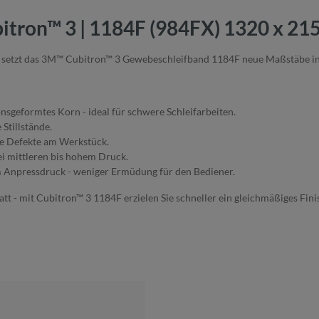
itron™ 3 | 1184F (984FX) 1320 x 2
st, setzt das 3M™ Cubitron™ 3 Gewebeschleifband 1184F neue Maßstäbe i
sgeformtes Korn - ideal für schwere Schleifarbeiten.
Stillstände.
te Defekte am Werkstück.
i mittleren bis hohem Druck.
m Anpressdruck - weniger Ermüdung für den Bediener.
att - mit Cubitron™ 3 1184F erzielen Sie schneller ein gleichmäßiges Fi