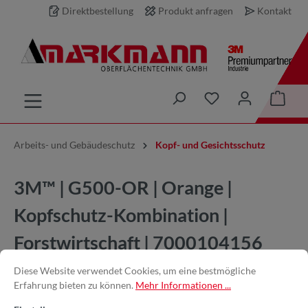
Direktbestellung
Produkt anfragen
Kontakt
inhalt springen
Arbeits- und Gebäudeschutz
Kopf- und Gesichtsschutz
3M™ | G500-OR | Orange |
Kopfschutz-Kombination |
Forstwirtschaft | 7000104156
Diese Website verwendet Cookies, um eine bestmögliche
Erfahrung bieten zu können.
Mehr Informationen ...