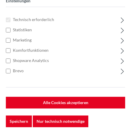
Einstellungen
Technisch erforderlich
Statistiken
Marketing
Komfortfunktionen
Shopware Analytics
Brevo
Alle Cookies akzeptieren
%
28,28 €*
37,70 €*
(24.99% gespart)
Einheit:
1 Stück
Speichern
Nur technisch notwendige
Preise exkl. MwSt. zzgl. Versandkosten