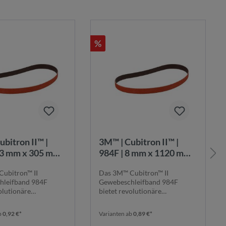
%
3M™ | Cubitron II™ |
13 mm x 305 mm |
984F | 8 mm x 1120 mm |
K80+ |
ubitron™ II
Das 3M™ Cubitron™ II
chleifband |
Gewebeschleifband |
hleifband 984F
Gewebeschleifband 984F
5425
7100044211
olutionäre
bietet revolutionäre
tung dank seines ...
Schleifleistung dank seines ...
b
0,92 €*
Varianten ab
0,89 €*