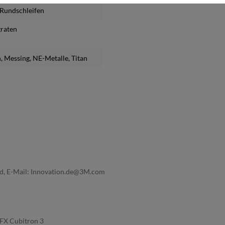
s Rundschleifen
graten
n
, Messing
, NE-Metalle
, Titan
nd, E-Mail: Innovation.de@3M.com
4FX Cubitron 3