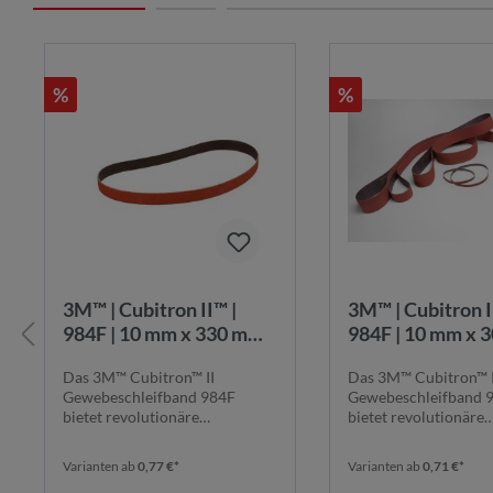
%
%
3M™ | Cubitron II™ |
3M™ | Cubitron II™ |
984F | 10 mm x 330 mm |
984F | 10 mm x 
K36+ |
K36+ |
Das 3M™ Cubitron™ II
Das 3M™ Cubitron™ I
Gewebeschleifband |
Gewebeschleifba
Gewebeschleifband 984F
Gewebeschleifband 
984F10x330K36+
984F10x305K3
bietet revolutionäre
bietet revolutionäre
Schleifleistung dank seines ...
Schleifleistung dank se
Varianten ab
0,77 €*
Varianten ab
0,71 €*