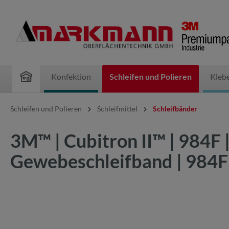
inhalt springen
Konfektion
Schleifen und Polieren
Kleb
Schleifen und Polieren
Schleifmittel
Schleifbänder
3M™ | Cubitron II™ | 984F
Gewebeschleifband | 98