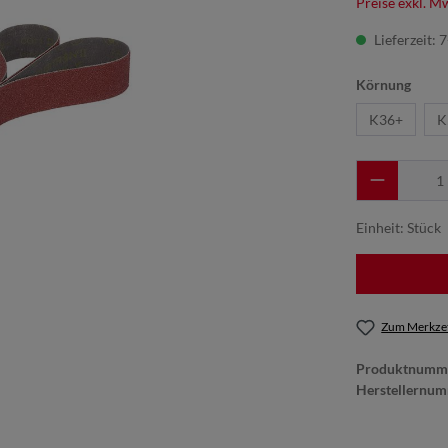
Preise exkl. M
Lieferzeit: 
Körnung
K36+
K
Einheit:
Stück
Zum Merkzet
Produktnumm
Herstellernu