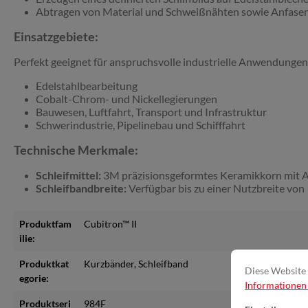
Abtragen von Material und Schweißnähten sowie Anfasen
Einsatzgebiete:
Perfekt geeignet für anspruchsvolle industrielle Anwendungen
Edelstahlbearbeitung
Cobalt-Chrom- und Nickellegierungen
Bauwesen, Luftfahrt, Transport und Infrastruktur
Schwerindustrie, Pipelinebau und Schifffahrt
Technische Merkmale:
Schleifmittel:
3M präzisionsgeformtes Keramikkorn mit Abt
Schleifbandbreite:
Verfügbar bis zu einer Nutzbreite vo
Produktfam
Cubitron™ II
ilie:
Produktkat
Kurzbänder
, Schleifband
Diese Website 
egorie:
Informationen .
Produktseri
984F