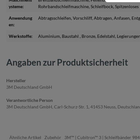
ysteme:
Rohrbandschleifmaschine
, Schleifbock
, Spitzenlose
Anwendung
Abtragsschleifen
, Vorschliff
, Abtragen
, Anfasen
, Ent
en:
Werkstoffe:
Aluminium
, Baustahl
, Bronze
, Edelstahl
, Legierunge
Angaben zur Produktsicherheit
Hersteller
3M Deutschland GmbH
Verantwortliche Person
3M Deutschland GmbH, Carl-Schurz-Str. 1, 41453 Neuss, Deutschla
Ähnliche Artikel
Zubehör
3M™ | Cubitron™ 3 | Schleifbänder 98