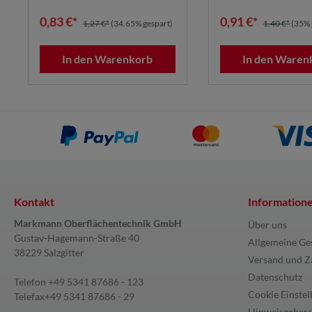
0,83 €*
0,91 €*
1,27 €*
(34.65% gespart)
1,40 €*
(35% 
In den Warenkorb
In den Waren
Kontakt
Information
Markmann Oberflächentechnik GmbH
Über uns
Gustav-Hagemann-Straße 40
Allgemeine Ge
38229 Salzgitter
Versand und Z
Datenschutz
Telefon
+49 5341 87686 - 123
Cookie Einstel
Telefax
+49 5341 87686 - 29
Hinweisgebers