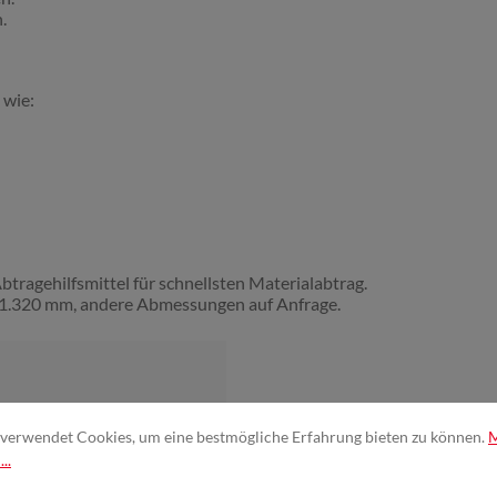
.
 wie:
ragehilfsmittel für schnellsten Materialabtrag.
n 1.320 mm, andere Abmessungen auf Anfrage.
verwendet Cookies, um eine bestmögliche Erfahrung bieten zu können.
..