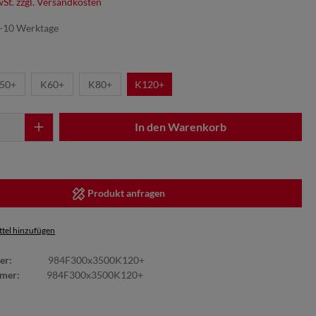
wSt. zzgl. Versandkosten
7-10 Werktage
50+
K60+
K80+
K120+
In den Warenkorb
Produkt anfragen
tel hinzufügen
er:
984F300x3500K120+
mmer:
984F300x3500K120+