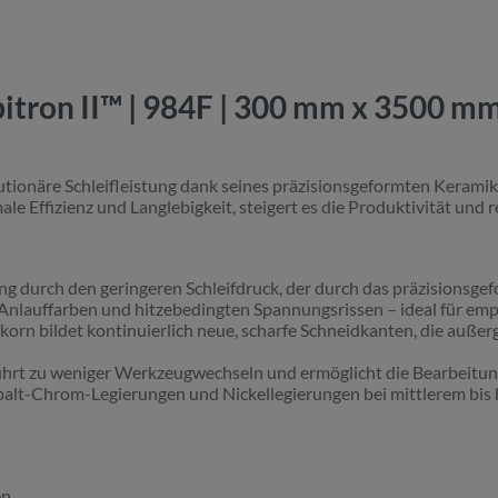
tron II™ | 984F | 300 mm x 3500 mm
utionäre Schleifleistung dank seines präzisionsgeformten Keramik
e Effizienz und Langlebigkeit, steigert es die Produktivität und 
 durch den geringeren Schleifdruck, der durch das präzisionsgef
 Anlauffarben und hitzebedingten Spannungsrissen – ideal für emp
korn bildet kontinuierlich neue, scharfe Schneidkanten, die auße
ührt zu weniger Werkzeugwechseln und ermöglicht die Bearbeitu
Cobalt-Chrom-Legierungen und Nickellegierungen bei mittlerem bi
n.