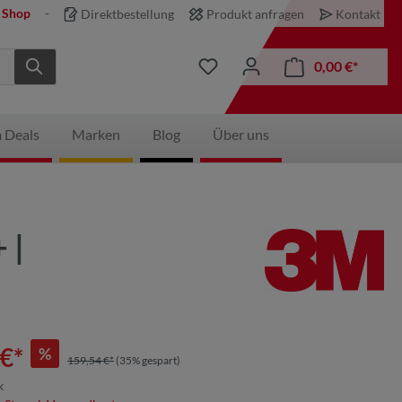
 Shop
Direktbestellung
Produkt anfragen
Kontakt
0,00 €*
 Deals
Marken
Blog
Über uns
 |
€*
%
159,54 €*
(35% gespart)
k