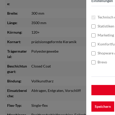
Einstellungen
e:
Breite:
300 mm
Technisch 
Länge:
3500 mm
Statistiken
Körnung:
120+
Marketing
Kornart:
präzisionsgeformte Keramik
Komfortfu
Trägermater
Polyestergewebe
Shopware 
ial:
Brevo
Beschichtun
Closed Coat
gsart:
Bindung:
Vollkunstharz
Einsatzberei
Abtragen
, Entgraten
, Vorschliff
che:
Flex-Typ:
Single-flex
Speichern
Maschinens
Breitbandschleifmaschine
, Feilenbandmaschine
, Ro