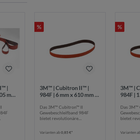
%
%
3M™ | Cubitron II™ |
3M™ | Cubitron II™ |
305 mm |
984F | 6 mm x 610 mm |
984F | 
K36+ |
K36+ |
I
Das 3M™ Cubitron™ II
Das 3M™ C
nd |
Gewebeschleifband |
Gewebes
984F
Gewebeschleifband 984F
Gewebesc
6+
7100044210
710003
bietet revolutionäre
bietet rev
ines ...
Schleifleistung dank seines ...
Schleifleis
Varianten ab
0,85 €*
Varianten a