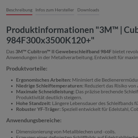
Beschreibung
Infos zum Hersteller
Downloads
Produktinformationen "3M™ | Cubi
984F300x3500K120+"
Das
3M™ Cubitron™ II Gewebeschleifband 984F
bietet revol
Anwendungen in der Metallverarbeitung. Entwickelt für maximal
Produktvorteile:
Ergonomisches Arbeiten:
Minimiert die Bedienerermüdung
Niedrige Schleiftemperaturen:
Reduziert das Risiko von
Maximale Schneidleistung:
Das präzise brechende Schleif
Produktivität deutlich steigern.
Hohe Standzeit:
Längere Lebensdauer des Schleifbands f
Robuster YF-Träger:
Speziell entwickelt für Edelstahl, 
Anwendungsbereiche:
Dimensionierung von Metallblechen und -coils.
Erzeugen eines definierten Schliffbilds auf Edelstahlbleche