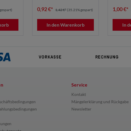
0,92 €*
1,00 €*
gespart)
1,42 €*
(35.21% gespart)
korb
In den Warenkorb
In 
en
Service
Kontakt
schäftsbedingungen
Mängelerklärung und Rückgabe
ahlungsbedingungen
Newsletter
lungen
chutzgesetz