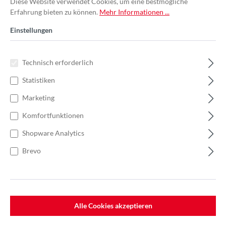
Diese Website verwendet Cookies, um eine bestmögliche
Erfahrung bieten zu können.
Mehr Informationen ...
Einstellungen
Technisch erforderlich
Statistiken
Marketing
Komfortfunktionen
Shopware Analytics
Brevo
%
79,40 €*
Einzelpreis 7,94 €*
11,34 €*
(29.98% gespart)
Einheit:
1 Stück
Alle Cookies akzeptieren
Preise exkl. MwSt. zzgl. Versandkosten
Lieferzeit: 5-7 Werktage