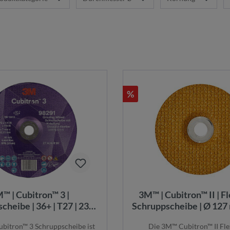
%
™ | Cubitron™ 3 |
3M™ | Cubitron™ II | F
cheibe | 36+ | T27 | 230
Schruppscheibe | Ø 127 
 mm x 22,23 mm | EN |
Flach | Innendurchmes
bitron™ 3 Schruppscheibe ist
Die 3M™ Cubitron™ II Fle
 | 98291 | 7100303979
mm | 51743