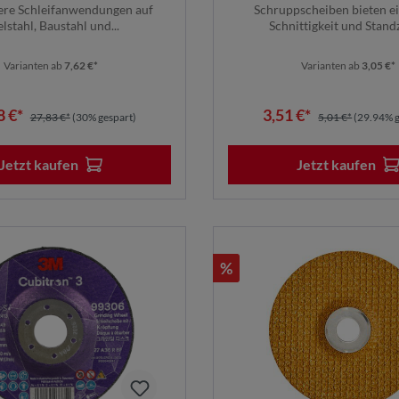
ere Schleifanwendungen auf
Schruppscheiben bieten e
lstahl, Baustahl und...
Schnittigkeit und Standze
Varianten ab
7,62 €*
Varianten ab
3,05 €*
8 €*
3,51 €*
27,83 €*
(30% gespart)
5,01 €*
(29.94% g
Jetzt kaufen
Jetzt kaufen
%