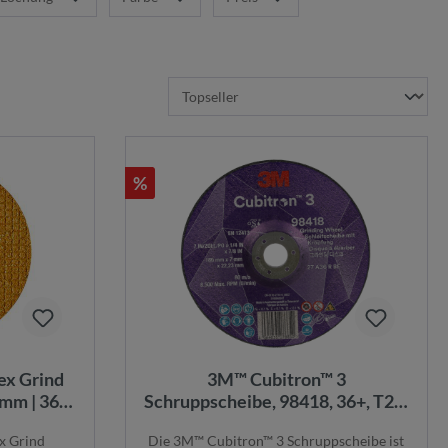
%
lex Grind
3M™ Cubitron™ 3
mm | 36+ |
Schruppscheibe, 98418, 36+, T27,
ser Ø 22
180 mm x 7 mm x 22,23 mm, EN,
x Grind
Die 3M™ Cubitron™ 3 Schruppscheibe ist
10/Pack