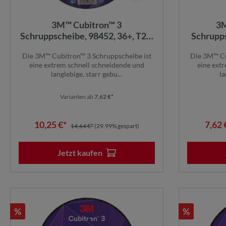
3M™ Cubitron™ 3
3M
Schruppscheibe, 98452, 36+, T27,
Schrupps
150 mm x 7 mm x 22,23 mm, EN,
mm x 7
Die 3M™ Cubitron™ 3 Schruppscheibe ist
Die 3M™ Cu
10/Pack
10/Pack
eine extrem schnell schneidende und
eine ext
langlebige, starr gebu...
la
Varianten ab
7,62 €*
10,25 €*
7,62 
14,64 €*
(29.99% gespart)
Jetzt kaufen
%
%