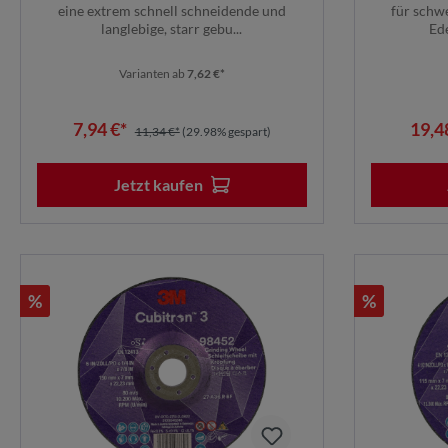
eine extrem schnell schneidende und
für schw
langlebige, starr gebu...
Ede
Varianten ab
7,62 €*
7,94 €*
19,4
11,34 €*
(29.98% gespart)
Jetzt kaufen
%
%