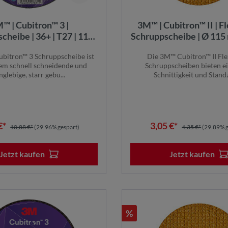
™ | Cubitron™ 3 |
3M™ | Cubitron™ II | F
cheibe | 36+ | T27 | 115
Schruppscheibe | Ø 115 
 mm x 22,23 mm | EN |
Flach | Innendurchmes
bitron™ 3 Schruppscheibe ist
Die 3M™ Cubitron™ II Fle
 | 99306 | 7100303983
mm | 51741
rem schnell schneidende und
Schruppscheiben bieten e
nglebige, starr gebu...
Schnittigkeit und Standze
€*
3,05 €*
10,88 €*
(29.96% gespart)
4,35 €*
(29.89% g
Jetzt kaufen
Jetzt kaufen
%