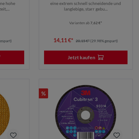
ine hohe
eine extrem schnell schneidende und
it,...
langlebige, starr gebu...
Varianten ab
7,62 €*
14,11 €*
espart)
20,15 €*
(29.98% gespart)
Jetzt kaufen
%