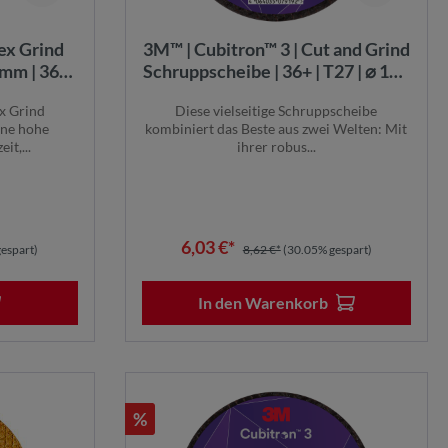
lex Grind
3M™ | Cubitron™ 3 | Cut and Grind
mm | 36+ |
Schruppscheibe | 36+ | T27 | ⌀ 100
ser Ø 22
mm x 3.2 mm ⌀ 15.88 mm | 93314 |
x Grind
Diese vielseitige Schruppscheibe
7100305445
ine hohe
kombiniert das Beste aus zwei Welten: Mit
it,...
ihrer robus...
6,03 €*
espart)
8,62 €*
(30.05% gespart)
In den Warenkorb
%