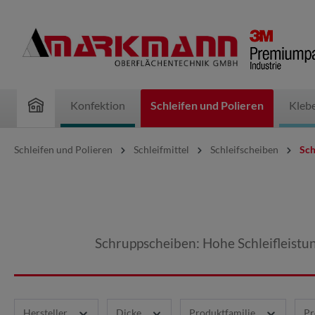
inhalt springen
Konfektion
Schleifen und Polieren
Kleb
Schleifen und Polieren
Schleifmittel
Schleifscheiben
Sch
Schruppscheiben: Hohe Schleifleistung
Hersteller
Dicke
Produktfamilie
Pr