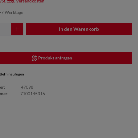
wSt. zzgl. Versandkosten
5-7 Werktage
In den Warenkorb
Produkt anfragen
tel hinzufügen
er:
47098
mmer:
7100145316