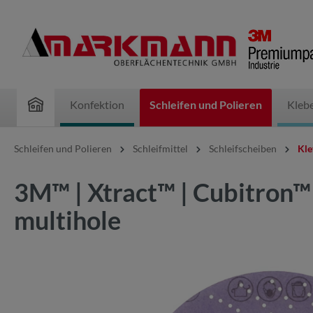
inhalt springen
Konfektion
Schleifen und Polieren
Kleb
Schleifen und Polieren
Schleifmittel
Schleifscheiben
Kle
3M™ | Xtract™ | Cubitron™
multihole