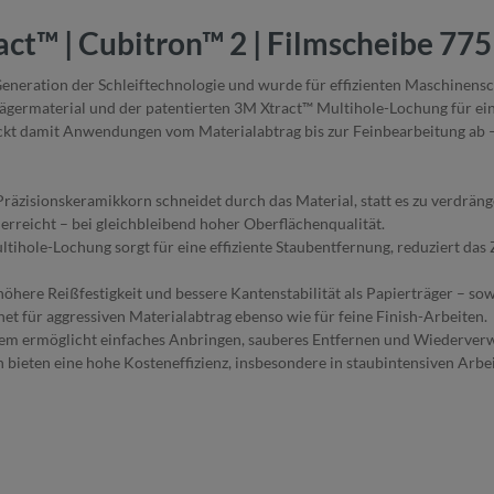
ct™ | Cubitron™ 2 | Filmscheibe 775
eneration der Schleiftechnologie und wurde für effizienten Maschinensch
germaterial und der patentierten 3M Xtract™ Multihole-Lochung für eine
eckt damit Anwendungen vom Materialabtrag bis zur Feinbearbeitung ab
räzisionskeramikkorn schneidet durch das Material, statt es zu verdräng
rreicht – bei gleichbleibend hoher Oberflächenqualität.
ihole-Lochung sorgt für eine effiziente Staubentfernung, reduziert das
 höhere Reißfestigkeit und bessere Kantenstabilität als Papierträger – 
et für aggressiven Materialabtrag ebenso wie für feine Finish-Arbeiten.
em ermöglicht einfaches Anbringen, sauberes Entfernen und Wiederverw
bieten eine hohe Kosteneffizienz, insbesondere in staubintensiven Ar