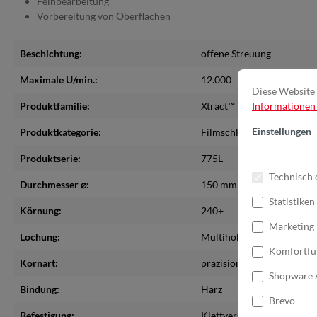
Feinbearbeitung
Vorbereitung von Oberflächen
Beschichtung:
offene Streuung
Maximale U/min.:
12.000
Diese Website 
Produktfamilie:
Xtract™
Informationen .
Einstellungen
Produktkategorie:
Filmschleifscheiben
Produktserie:
775L
Technisch 
Durchmesser ⌀:
150 mm
Statistiken
Körnung:
240+
Marketing
Lochung:
Multihole
Komfortfu
Kornart:
präzisionsgeformte Keram
Shopware 
Bindung:
Harz
Brevo
Befestigung:
Klettverschluss