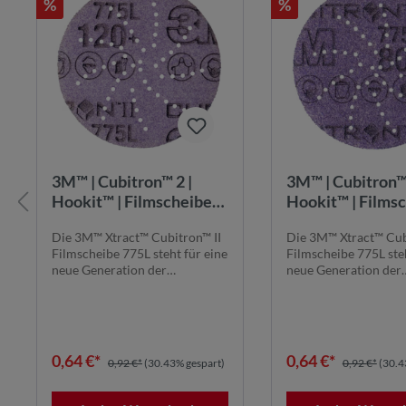
%
%
3M™ | Cubitron™ 2 |
3M™ | Cubitron™ 
Hookit™ | Filmscheibe
Hookit™ | Films
775L – 75 mm, 120+,
775L – 75 mm, 8
Die 3M™ Xtract™ Cubitron™ II
Die 3M™ Xtract™ Cub
multihole
multihole
Filmscheibe 775L steht für eine
Filmscheibe 775L steh
neue Generation der
neue Generation der
Schleiftechnolog...
Schleiftechnolog...
0,64 €*
0,64 €*
0,92 €*
(30.43% gespart)
0,92 €*
(30.4