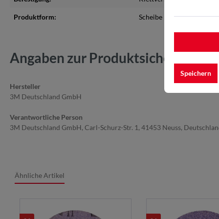
Produktform:
Scheibe
Angaben zur Produktsicherheit
Speichern
Hersteller
3M Deutschland GmbH
Verantwortliche Person
3M Deutschland GmbH, Carl-Schurz-Str. 1, 41453 Neuss, Deutschla
Ähnliche Artikel