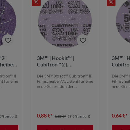
%
%
2 |
3M™ | Hookit™ |
3M™ | H
cheibe
Cubitron™ 2 |
Cubitro
0+,
Filmscheibe 775L – 150
Filmsch
itron™ II
Die 3M™ Xtract™ Cubitron™ II
Die 3M™ X
mm, 1000+, ungelocht
mm, 500
t für eine
Filmscheibe 775L steht für eine
Filmscheib
neue Generation der
neue Gene
Schleiftechnolog...
Schleiftec
0,88 €*
0,64 €*
3% gespart)
1,25 €*
(29.6% gespart)