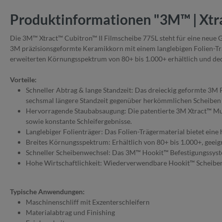
Produktinformationen "3M™ | Xtra
Die 3M™ Xtract™ Cubitron™ II Filmscheibe 775L steht für eine neue G
3M präzisionsgeformte Keramikkorn mit einem langlebigen Folien-Trä
erweiterten Körnungsspektrum von 80+ bis 1.000+ erhältlich und d
Vorteile:
Schneller Abtrag & lange Standzeit: Das dreieckig geformte 3M P
sechsmal längere Standzeit gegenüber herkömmlichen Scheiben e
Hervorragende Staubabsaugung: Die patentierte 3M Xtract™ Mult
sowie konstante Schleifergebnisse.
Langlebiger Folienträger: Das Folien-Trägermaterial bietet eine
Breites Körnungsspektrum: Erhältlich von 80+ bis 1.000+, geeign
Schneller Scheibenwechsel: Das 3M™ Hookit™ Befestigungssyst
Hohe Wirtschaftlichkeit: Wiederverwendbare Hookit™ Scheiben 
Typische Anwendungen:
Maschinenschliff mit Exzenterschleifern
Materialabtrag und Finishing