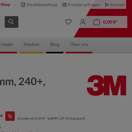
 Shop
Direktbestellung
Produkt anfragen
Kontakt
0,00 €*
 Deals
Marken
Blog
Über uns
 mm, 240+,
*
%
Einzelpreis 0,89 €*
1,27 €*
(29.92% gespart)
k