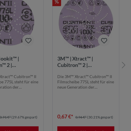
%
ookit™ |
3M™ | Xtract™ |
n™ 2 |
Cubitron™ 2 |
eibe 775L – 75
Filmscheibe 775L – 125
tract™ Cubitron™ II
Die 3M™ Xtract™ Cubitron™ II
+, multihole
mm, 1000+, multihole
e 775L steht für eine
Filmscheibe 775L steht für eine
ration der
neue Generation der
hnolog...
Schleiftechnolog...
0,67 €*
0,91 €*
(29.67% gespart)
0,96 €*
(30.21% gespart)