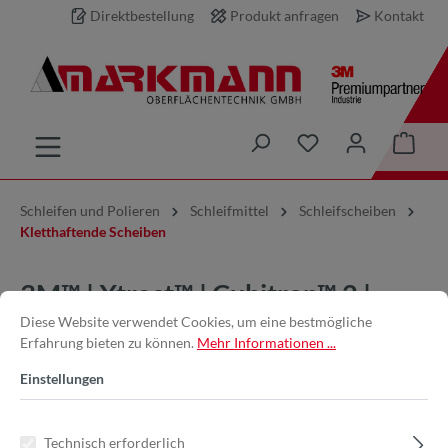
Direktbestellung
Produkt anfragen
Kontakt
inhalt springen
Schleifen und Polieren
Schleifmittel
Schleifscheiben
Kletthaftende Scheiben
3M™ | Xtract™ | Cubitron™ 2 |
Diese Website verwendet Cookies, um eine bestmögliche
Filmscheibe 775L – 150 mm, 80+,
Erfahrung bieten zu können.
Mehr Informationen ...
multihole
Einstellungen
Technisch erforderlich