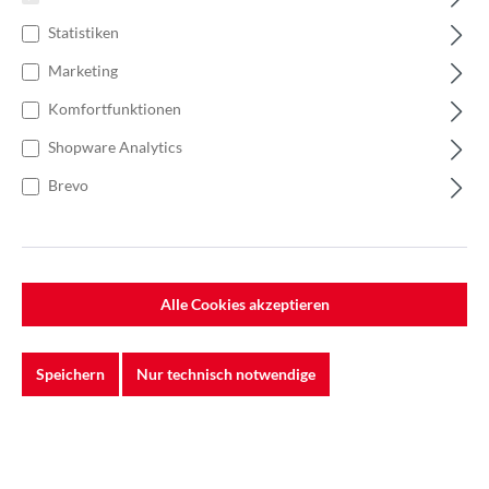
Statistiken
Marketing
Komfortfunktionen
Shopware Analytics
Brevo
Alle Cookies akzeptieren
%
44,50 €*
Einzelpreis 0,89 €*
1,27 €*
(29.92% gespart)
Speichern
Nur technisch notwendige
Einheit:
1 Stück
Preise exkl. MwSt. zzgl. Versandkosten
Auf Lager