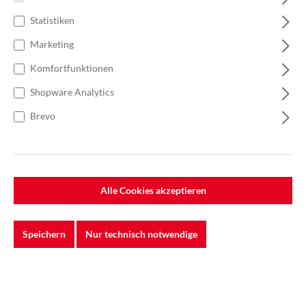
Statistiken
Marketing
Komfortfunktionen
Shopware Analytics
Brevo
Alle Cookies akzeptieren
%
220,00 €*
Einzelpreis 0,88 €*
1,25 €*
(29.6% gespart)
Speichern
Nur technisch notwendige
Einheit:
1 Stück
Preise exkl. MwSt. zzgl. Versandkosten
Lieferzeit: 5-7 Werktage