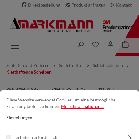
Direktbestellung
Produkt anfragen
Kontakt
inhalt springen
Schleifen und Polieren
Schleifmittel
Schleifscheiben
Kletthaftende Scheiben
3M™ | Xtract™ | Cubitron™ 2 |
Diese Website verwendet Cookies, um eine bestmögliche
Filmscheibe 775L – 150 mm,
Erfahrung bieten zu können.
Mehr Informationen ...
500+, multihole
Einstellungen
Technisch erforderlich