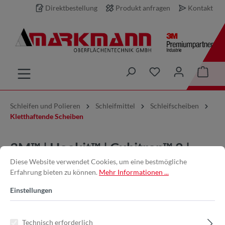
Direktbestellung
Produkt anfragen
Kontakt
inhalt springen
Schleifen und Polieren
Schleifmittel
Schleifscheiben
Kletthaftende Scheiben
3M™ | Hookit™ | Cubitron™ 2 |
Diese Website verwendet Cookies, um eine bestmögliche
Filmscheibe 775L – 75 mm, 500+,
Erfahrung bieten zu können.
Mehr Informationen ...
ungelocht
Einstellungen
Technisch erforderlich