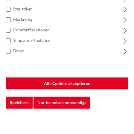
Statistiken
Marketing
Komfortfunktionen
Shopware Analytics
Brevo
Alle Cookies akzeptieren
%
130,00 €*
Einzelpreis 0,52 €*
0,74 €*
(29.73% gespart)
Speichern
Nur technisch notwendige
Einheit:
1 Stück
Preise exkl. MwSt. zzgl. Versandkosten
Lieferzeit: 5-7 Werktage