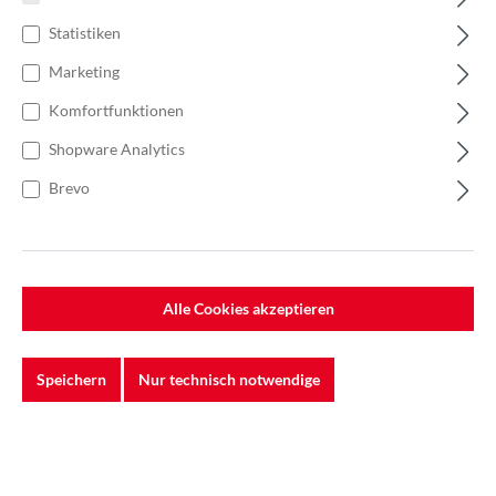
Statistiken
Marketing
Komfortfunktionen
Shopware Analytics
Brevo
Alle Cookies akzeptieren
%
220,00 €*
Einzelpreis 0,88 €*
1,25 €*
(29.6% gespart)
Speichern
Nur technisch notwendige
Einheit:
1 Stück
Preise exkl. MwSt. zzgl. Versandkosten
Lieferzeit: 5-7 Werktage