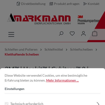
Direktbestellung
Produkt anfragen
Kontakt
inhalt springen
Schleifen und Polieren
Schleifmittel
Schleifscheiben
Kletthaftende Scheiben
3M™ | Hookit™ | Cubitron™ 2 |
Diese Website verwendet Cookies, um eine bestmögliche
Filmscheibe 775L – 150 mm,
Erfahrung bieten zu können.
Mehr Informationen ...
600+, ungelocht
Einstellungen
Technisch erforderlich