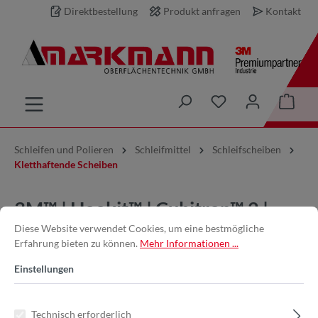
Direktbestellung
Produkt anfragen
Kontakt
inhalt springen
Schleifen und Polieren
Schleifmittel
Schleifscheiben
Kletthaftende Scheiben
3M™ | Hookit™ | Cubitron™ 2 |
Diese Website verwendet Cookies, um eine bestmögliche
Filmscheibe 775L – 125 mm,
Erfahrung bieten zu können.
Mehr Informationen ...
800+, ungelocht
Einstellungen
Technisch erforderlich