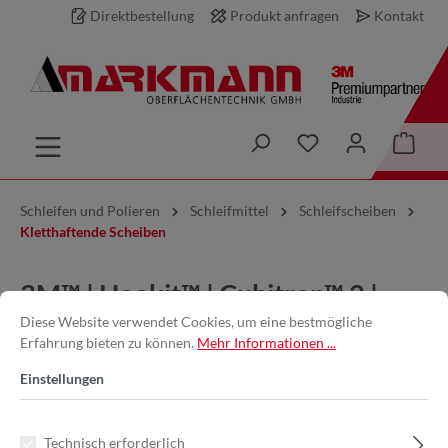
Direktbestellung
Produkt anfragen
Kontakt
inhalt springen
Schleifen und Polieren
Schleifmittel
Schleifscheiben
Kletthaftende Scheiben
3M™ | Hookit™ | Cubitron™ 2 |
Diese Website verwendet Cookies, um eine bestmögliche
Filmscheibe 775L – 150 mm,
Erfahrung bieten zu können.
Mehr Informationen ...
500+, ungelocht
Einstellungen
Technisch erforderlich