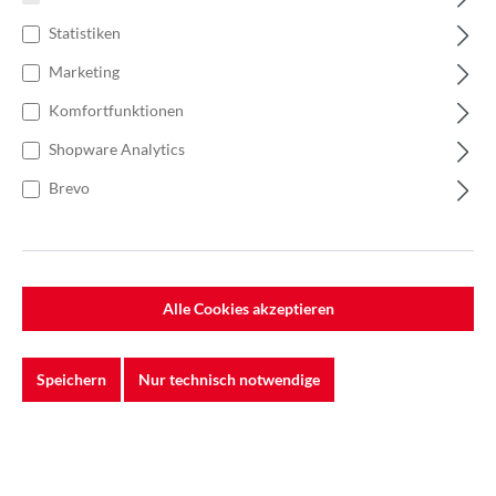
Statistiken
Marketing
Komfortfunktionen
Shopware Analytics
Brevo
Alle Cookies akzeptieren
%
220,00 €*
Einzelpreis 0,88 €*
1,25 €*
(29.6% gespart)
Speichern
Nur technisch notwendige
Einheit:
1 Stück
Preise exkl. MwSt. zzgl. Versandkosten
Lieferzeit: 5-7 Werktage