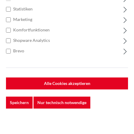
Statistiken
Marketing
Komfortfunktionen
Shopware Analytics
Brevo
Alle Cookies akzeptieren
%
130,00 €*
Einzelpreis 0,52 €*
0,74 €*
(29.73% gespart)
Speichern
Nur technisch notwendige
Einheit:
1 Stück
Preise exkl. MwSt. zzgl. Versandkosten
Lieferzeit: 5-7 Werktage