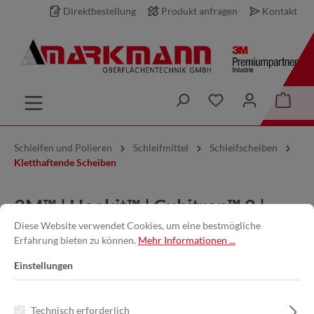
Direktbestellung
Produkt anfragen
Kontakt
inhalt springen
Schleifen und Polieren
Schleifmittel
Schleifscheiben
Kletthaftende Scheiben
3M™ | Hookit™ | Cubitron™ 2 |
Diese Website verwendet Cookies, um eine bestmögliche
Filmscheibe 775L – 75 mm, 800+,
Erfahrung bieten zu können.
Mehr Informationen ...
ungelocht
Einstellungen
Technisch erforderlich