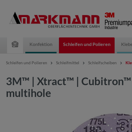
inhalt springen
Konfektion
Schleifen und Polieren
Kleb
Schleifen und Polieren
Schleifmittel
Schleifscheiben
Kle
3M™ | Xtract™ | Cubitron™
multihole