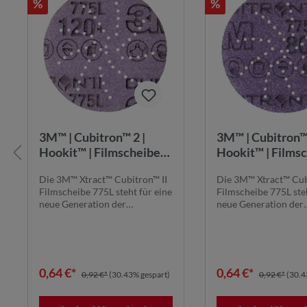
%
%
3M™ | Cubitron™ 2 |
3M™ | Cubitron™ 
Hookit™ | Filmscheibe
Hookit™ | Films
775L – 75 mm, 120+,
775L – 75 mm, 8
Die 3M™ Xtract™ Cubitron™ II
Die 3M™ Xtract™ Cub
multihole
multihole
Filmscheibe 775L steht für eine
Filmscheibe 775L steh
neue Generation der
neue Generation der
Schleiftechnolog...
Schleiftechnolog...
0,64 €*
0,64 €*
0,92 €*
(30.43% gespart)
0,92 €*
(30.4