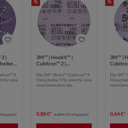
%
%
2 |
3M™ | Hookit™ |
3M™ | H
cheibe
Cubitron™ 2 |
Cubitro
0+,
Filmscheibe 775L – 150
Filmsch
itron™ II
Die 3M™ Xtract™ Cubitron™ II
Die 3M™ X
mm, 1000+, ungelocht
mm, 500
t für eine
Filmscheibe 775L steht für eine
Filmscheib
neue Generation der
neue Gene
Schleiftechnolog...
Schleiftec
0,88 €*
0,64 €*
3% gespart)
1,25 €*
(29.6% gespart)