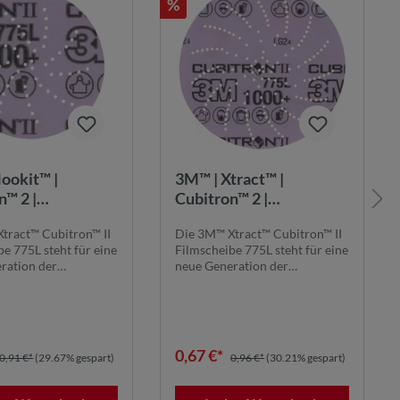
%
ookit™ |
3M™ | Xtract™ |
n™ 2 |
Cubitron™ 2 |
eibe 775L – 75
Filmscheibe 775L – 125
tract™ Cubitron™ II
Die 3M™ Xtract™ Cubitron™ II
+, multihole
mm, 1000+, multihole
e 775L steht für eine
Filmscheibe 775L steht für eine
ration der
neue Generation der
hnolog...
Schleiftechnolog...
0,67 €*
0,91 €*
(29.67% gespart)
0,96 €*
(30.21% gespart)