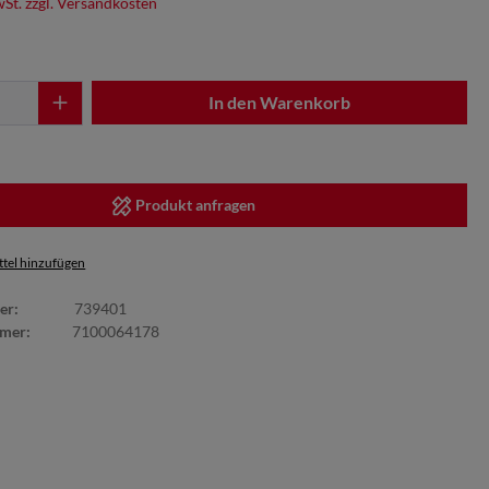
wSt. zzgl. Versandkosten
In den Warenkorb
Produkt anfragen
tel hinzufügen
er:
739401
mmer:
7100064178