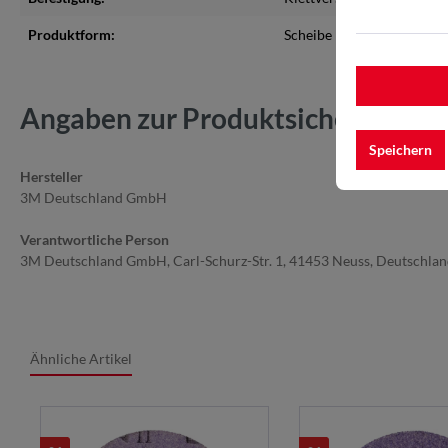
Produktform:
Scheibe
Angaben zur Produktsicherheit
Speichern
Hersteller
3M Deutschland GmbH
Verantwortliche Person
3M Deutschland GmbH, Carl-Schurz-Str. 1, 41453 Neuss, Deutschla
Ähnliche Artikel