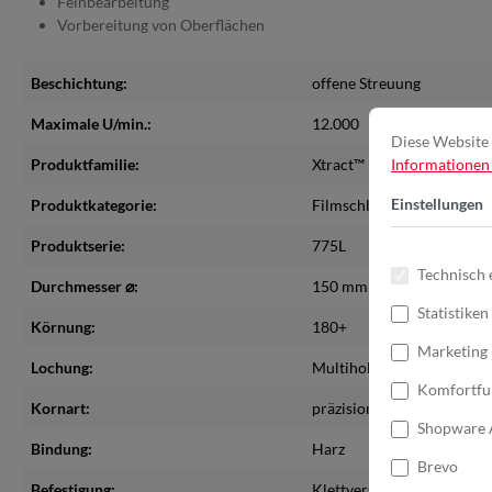
Feinbearbeitung
Vorbereitung von Oberflächen
Beschichtung:
offene Streuung
Maximale U/min.:
12.000
Diese Website 
Produktfamilie:
Xtract™
Informationen .
Einstellungen
Produktkategorie:
Filmschleifscheiben
Produktserie:
775L
Technisch 
Durchmesser ⌀:
150 mm
Statistiken
Körnung:
180+
Marketing
Lochung:
Multihole
Komfortfu
Kornart:
präzisionsgeformte Keram
Shopware 
Bindung:
Harz
Brevo
Befestigung:
Klettverschluss