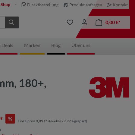
 Shop
Direktbestellung
Produkt anfragen
Kontakt
0,00 €*
 Deals
Marken
Blog
Über uns
 mm, 180+,
*
%
Einzelpreis 0,89 €*
1,27 €*
(29.92% gespart)
k