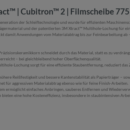
ct™ | Cubitron™ 2 | Filmscheibe 775
eneration der Schleiftechnologie und wurde für effizienten Maschinensch
germaterial und der patentierten 3M Xtract™ Multihole-Lochung für eine
eckt damit Anwendungen vom Materialabtrag bis zur Feinbearbeitung ab
räzisionskeramikkorn schneidet durch das Material, statt es zu verdräng
rreicht – bei gleichbleibend hoher Oberflächenqualität.
ihole-Lochung sorgt für eine effiziente Staubentfernung, reduziert das
 höhere Reißfestigkeit und bessere Kantenstabilität als Papierträger – 
et für aggressiven Materialabtrag ebenso wie für feine Finish-Arbeiten.
em ermöglicht einfaches Anbringen, sauberes Entfernen und Wiederverw
bieten eine hohe Kosteneffizienz, insbesondere in staubintensiven Ar