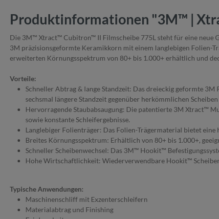
Produktinformationen "3M™ | Xtra
Die 3M™ Xtract™ Cubitron™ II Filmscheibe 775L steht für eine neue G
3M präzisionsgeformte Keramikkorn mit einem langlebigen Folien-Trä
erweiterten Körnungsspektrum von 80+ bis 1.000+ erhältlich und d
Vorteile:
Schneller Abtrag & lange Standzeit: Das dreieckig geformte 3M P
sechsmal längere Standzeit gegenüber herkömmlichen Scheiben e
Hervorragende Staubabsaugung: Die patentierte 3M Xtract™ Mult
sowie konstante Schleifergebnisse.
Langlebiger Folienträger: Das Folien-Trägermaterial bietet eine
Breites Körnungsspektrum: Erhältlich von 80+ bis 1.000+, geeign
Schneller Scheibenwechsel: Das 3M™ Hookit™ Befestigungssyst
Hohe Wirtschaftlichkeit: Wiederverwendbare Hookit™ Scheiben 
Typische Anwendungen:
Maschinenschliff mit Exzenterschleifern
Materialabtrag und Finishing