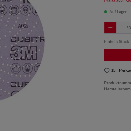
Preise exkl. M
Auf Lager
Einheit:
Stück
Zum Merkzet
Produktnumm
Herstellernu