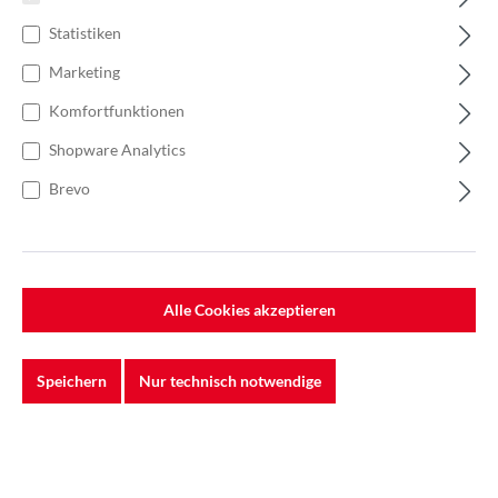
Statistiken
Marketing
Komfortfunktionen
Shopware Analytics
Brevo
Alle Cookies akzeptieren
%
32,00 €*
Einzelpreis 0,64 €*
0,92 €*
(30.43% gespart)
Speichern
Nur technisch notwendige
Einheit:
1 Stück
Preise exkl. MwSt. zzgl. Versandkosten
Auf Lager