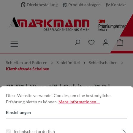
Direktbestellung
Produkt anfragen
Kontakt
inhalt springen
Schleifen und Polieren
Schleifmittel
Schleifscheiben
Kletthaftende Scheiben
3M™ | Xtract™ | Cubitron™ 2 |
Diese Website verwendet Cookies, um eine bestmögliche
Filmscheibe 775L – 75 mm, 220+,
Erfahrung bieten zu können.
Mehr Informationen ...
multihole
Einstellungen
Technisch erforderlich