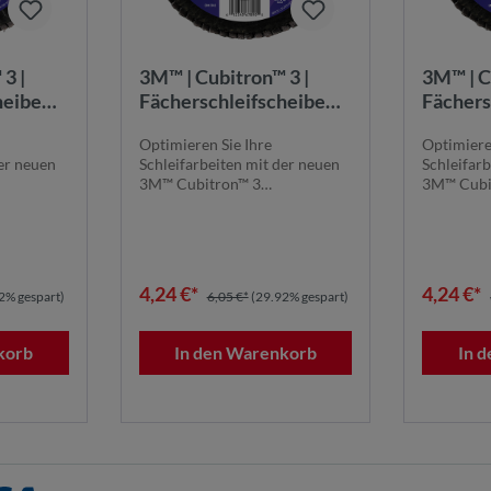
3 |
3M™ | Cubitron™ 3 |
3M™ | C
heibe
Fächerschleifscheibe
Fächers
5 mm, 22
1169F – 40+, 115 mm, 22
1169F –
Optimieren Sie Ihre
Optimiere
379507
mm, T27 | 7100379604
mm, T2
der neuen
Schleifarbeiten mit der neuen
Schleifar
3M™ Cubitron™ 3
3M™ Cubi
 1169F.
Fächerschleifscheibe 1169F.
Fächersch
Die...
Die...
4,24 €*
4,24 €*
2% gespart)
6,05 €*
(29.92% gespart)
korb
In den Warenkorb
In 