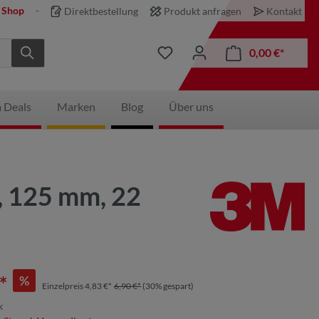
 Shop
Direktbestellung
Produkt anfragen
Kontakt
0,00 €*
 Deals
Marken
Blog
Über uns
, 125 mm, 22
*
%
Einzelpreis 4,83 €*
6,90 €*
(30% gespart)
k