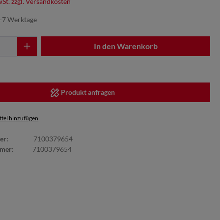
wSt. zzgl. Versandkosten
5-7 Werktage
In den Warenkorb
Produkt anfragen
tel hinzufügen
er:
7100379654
mmer:
7100379654