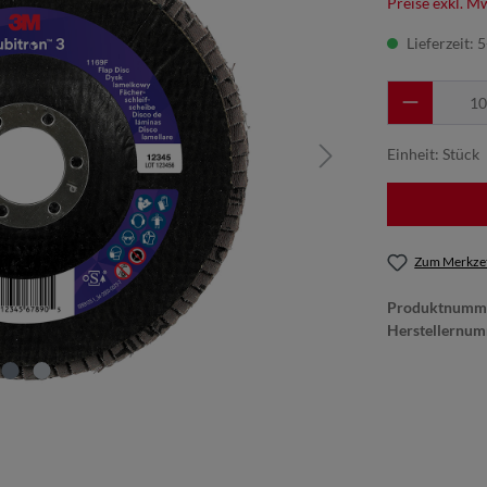
Preise exkl. M
Lieferzeit: 
Einheit:
Stück
Zum Merkzet
Produktnumm
Herstellernu