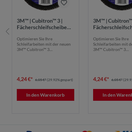
3M™ | Cubitron™ 3 |
3M™ | Cubitron™ 
Fächerschleifscheibe
Fächerschleifsc
1169F – 60+, 115 mm, 22
1169F – 60+, 11
Optimieren Sie Ihre
Optimieren Sie Ihre
mm, T27 | 7100379795
mm, T29 | 7100
Schleifarbeiten mit der neuen
Schleifarbeiten mit 
3M™ Cubitron™ 3
3M™ Cubitron™ 3
Fächerschleifscheibe 1169F.
Fächerschleifscheibe
Die...
Die...
4,24 €*
4,24 €*
6,05 €*
(29.92% gespart)
6,05 €*
(29.9
In den Warenkorb
In den Waren