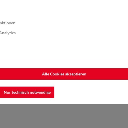
nktionen
Analytics
Alle Cookies akzeptieren
on Schweißnähten
, Bearbeiten
Nur technisch notwendige