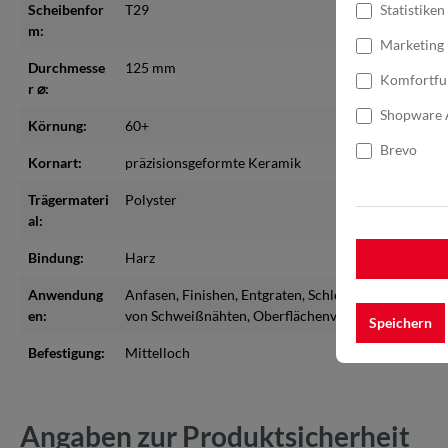
Scheibenfor
T29
Statistiken
m:
Marketing
Durchmesse
125 mm
Komfortfu
r ⌀:
Shopware 
Körnung:
60+
Brevo
Kornart:
präzisionsgeformte Keramik
Trägermateri
Polyster
al:
Bindung:
Harz
Anwendung
Anfasen
, Finishen
, Entgraten
, Schleifen
, Abtragen v
en:
von Schweißnähten
, Oberflächenvorbereitung
Speichern
Befestigung:
Mittelloch
Angaben zur Produktsicherheit