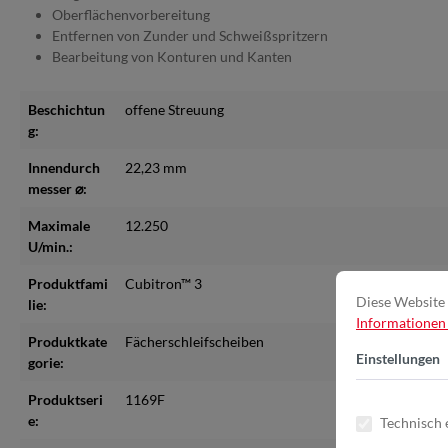
Oberflächenvorbereitung
Entfernen von Zunder und Schweißspritzern
Bearbeitung von Konturen und Kanten
Beschichtun
offene Streuung
g:
Innendurch
22,23 mm
messer ⌀:
Maximale
12.250
U/min.:
Produktfami
Cubitron™ 3
Diese Website 
lie:
Informationen .
Produktkate
Fächerschleifscheiben
Einstellungen
gorie:
Produktseri
1169F
e:
Technisch 