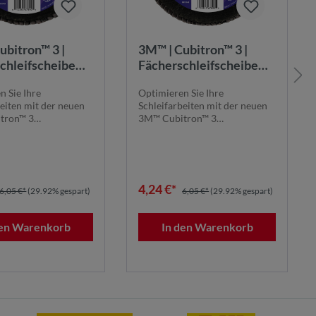
ubitron™ 3 |
3M™ | Cubitron™ 3 |
chleifscheibe
Fächerschleifscheibe
 40+, 115 mm, 22
1169F – 80+, 115 mm, 22
n Sie Ihre
Optimieren Sie Ihre
9 | 7100379365
mm, T27 | 7100379600
beiten mit der neuen
Schleifarbeiten mit der neuen
tron™ 3
3M™ Cubitron™ 3
leifscheibe 1169F.
Fächerschleifscheibe 1169F.
Die...
4,24 €*
6,05 €*
(29.92% gespart)
6,05 €*
(29.92% gespart)
den Warenkorb
In den Warenkorb