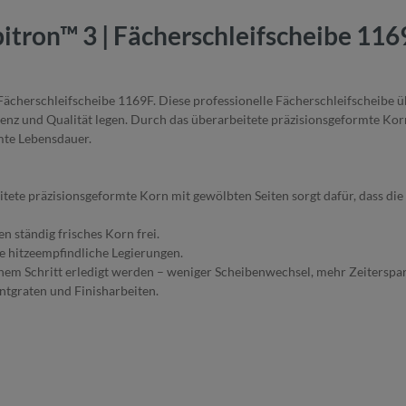
tron™ 3 | Fächerschleifscheibe 116
ächerschleifscheibe 1169F. Diese professionelle Fächerschleifscheibe ü
fizienz und Qualität legen. Durch das überarbeitete präzisionsgeformte Ko
mte Lebensdauer.
ete präzisionsgeformte Korn mit gewölbten Seiten sorgt dafür, dass die 
n ständig frisches Korn frei.
re hitzeempfindliche Legierungen.
einem Schritt erledigt werden – weniger Scheibenwechsel, mehr Zeiterspa
ntgraten und Finisharbeiten.