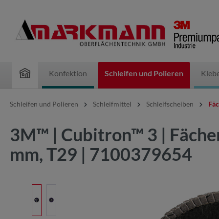
inhalt springen
Konfektion
Schleifen und Polieren
Kleb
Schleifen und Polieren
Schleifmittel
Schleifscheiben
Fäc
3M™ | Cubitron™ 3 | Fäche
mm, T29 | 7100379654