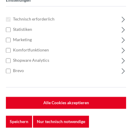
Einstellungen
Technisch erforderlich
Statistiken
Marketing
Komfortfunktionen
Shopware Analytics
Brevo
Alle Cookies akzeptieren
Speichern
Nur technisch notwendige
%
116,40 €*
Einzelpreis 5,82 €*
8,32 €*
(30.05% gespart)