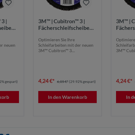
3 |
3M™ | Cubitron™ 3 |
3M™ | C
heibe
Fächerschleifscheibe
Fächers
5 mm, 22
1169F – 40+, 115 mm, 22
1169F –
Optimieren Sie Ihre
Optimiere
379507
mm, T27 | 7100379604
mm, T2
der neuen
Schleifarbeiten mit der neuen
Schleifar
3M™ Cubitron™ 3
3M™ Cubi
 1169F.
Fächerschleifscheibe 1169F.
Fächersch
Die...
Die...
4,24 €*
4,24 €*
2% gespart)
6,05 €*
(29.92% gespart)
korb
In den Warenkorb
In 