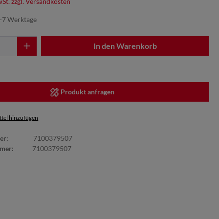
wSt. zzgl. Versandkosten
5-7 Werktage
In den Warenkorb
Produkt anfragen
tel hinzufügen
er:
7100379507
mmer:
7100379507