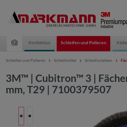
inhalt springen
Konfektion
Schleifen und Polieren
Kleb
Schleifen und Polieren
Schleifmittel
Schleifscheiben
Fäc
3M™ | Cubitron™ 3 | Fäche
mm, T29 | 7100379507