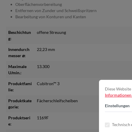
Oberflächenvorbereitung
Entfernen von Zunder und Schweißspritzern
Bearbeitung von Konturen und Kanten
Beschichtun
offene Streuung
g:
Innendurch
22,23 mm
messer ⌀:
Maximale
13.300
U/min.:
Produktfami
Cubitron™ 3
Diese Website 
lie:
Informationen .
Produktkate
Fächerschleifscheiben
Einstellungen
gorie:
Produktseri
1169F
e:
Technisch 