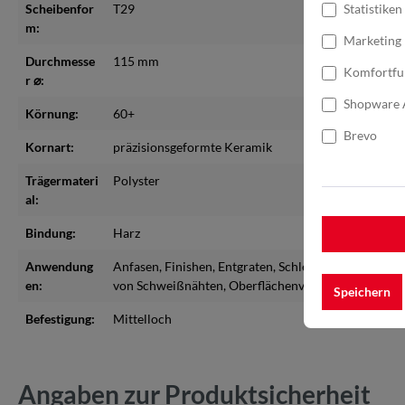
Scheibenfor
T29
Statistiken
m:
Marketing
Durchmesse
115 mm
Komfortfu
r ⌀:
Shopware 
Körnung:
60+
Brevo
Kornart:
präzisionsgeformte Keramik
Trägermateri
Polyster
al:
Bindung:
Harz
Anwendung
Anfasen
, Finishen
, Entgraten
, Schleifen
, Abtragen v
en:
von Schweißnähten
, Oberflächenvorbereitung
Speichern
Befestigung:
Mittelloch
Angaben zur Produktsicherheit