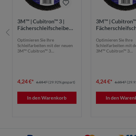
3M™ | Cubitron™ 3 |
3M™ | Cubitron™ 
Fächerschleifscheibe
Fächerschleifsc
1169F – 60+, 115 mm, 22
1169F – 60+, 11
Optimieren Sie Ihre
Optimieren Sie Ihre
mm, T27 | 7100379795
mm, T29 | 7100
Schleifarbeiten mit der neuen
Schleifarbeiten mit 
3M™ Cubitron™ 3
3M™ Cubitron™ 3
Fächerschleifscheibe 1169F.
Fächerschleifscheibe
Die...
Die...
4,24 €*
4,24 €*
6,05 €*
(29.92% gespart)
6,05 €*
(29.9
In den Warenkorb
In den Waren