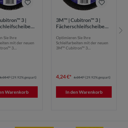
ubitron™ 3 |
3M™ | Cubitron™ 3 |
chleifscheibe
Fächerschleifscheibe
 40+, 115 mm, 22
1169F – 80+, 115 mm, 22
n Sie Ihre
Optimieren Sie Ihre
9 | 7100379365
mm, T27 | 7100379600
beiten mit der neuen
Schleifarbeiten mit der neuen
tron™ 3
3M™ Cubitron™ 3
leifscheibe 1169F.
Fächerschleifscheibe 1169F.
Die...
4,24 €*
6,05 €*
(29.92% gespart)
6,05 €*
(29.92% gespart)
den Warenkorb
In den Warenkorb