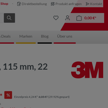
 Shop
Direktbestellung
Produkt anfragen
Kontakt
0,00 €*
 Deals
Marken
Blog
Über uns
, 115 mm, 22
*
%
Einzelpreis 4,24 €*
6,05 €*
(29.92% gespart)
k