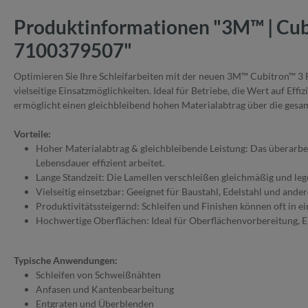
Produktinformationen "3M™ | Cubi
7100379507"
Optimieren Sie Ihre Schleifarbeiten mit der neuen 3M™ Cubitron™ 3 F
vielseitige Einsatzmöglichkeiten. Ideal für Betriebe, die Wert auf Ef
ermöglicht einen gleichbleibend hohen Materialabtrag über die gesa
V
orteile:
Hoher Materialabtrag & gleichbleibende Leistung: Das überarbeit
Lebensdauer effizient arbeitet.
Lange Standzeit: Die Lamellen verschleißen gleichmäßig und lege
Vielseitig einsetzbar: Geeignet für Baustahl, Edelstahl und ande
Produktivitätssteigernd: Schleifen und Finishen können oft in 
Hochwertige Oberflächen: Ideal für Oberflächenvorbereitung, E
Typische Anwendungen:
Schleifen von Schweißnähten
Anfasen und Kantenbearbeitung
Entgraten und Überblenden