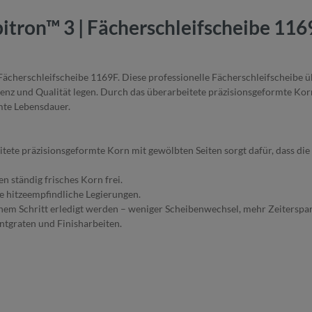
tron™ 3 | Fächerschleifscheibe 116
ächerschleifscheibe 1169F. Diese professionelle Fächerschleifscheibe ü
fizienz und Qualität legen. Durch das überarbeitete präzisionsgeformte Ko
mte Lebensdauer.
ete präzisionsgeformte Korn mit gewölbten Seiten sorgt dafür, dass die 
n ständig frisches Korn frei.
re hitzeempfindliche Legierungen.
einem Schritt erledigt werden – weniger Scheibenwechsel, mehr Zeiterspa
ntgraten und Finisharbeiten.