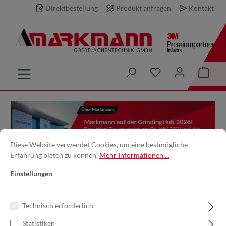
Direktbestellung
Produkt anfragen
Kontakt
inhalt springen
Diese Website verwendet Cookies, um eine bestmögliche
Erfahrung bieten zu können.
Mehr Informationen ...
Einstellungen
Besuchen Sie uns auf der
GrindingHub 2026 in Stuttgart
Technisch erforderlich
15. April 2026
Allgemeines
Statistiken