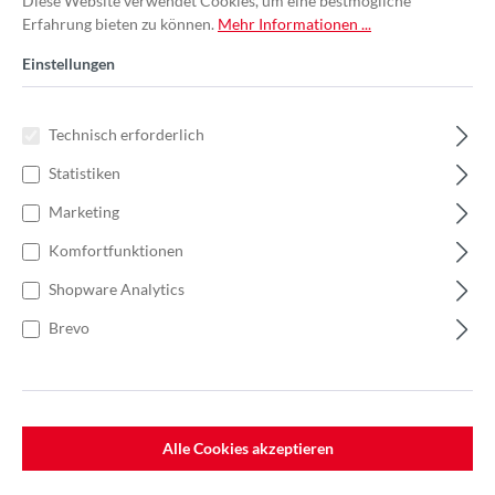
Diese Website verwendet Cookies, um eine bestmögliche
Erfahrung bieten zu können.
Mehr Informationen ...
Einstellungen
Technisch erforderlich
Statistiken
Marketing
Komfortfunktionen
Shopware Analytics
Brevo
%
30,00 €*
Einzelpreis 3,75 €*
5,77 €*
(35.01% gespart)
Einheit:
1 Stück
Preise exkl. MwSt. zzgl. Versandkosten
Alle Cookies akzeptieren
Lieferzeit: 7-10 Werktage