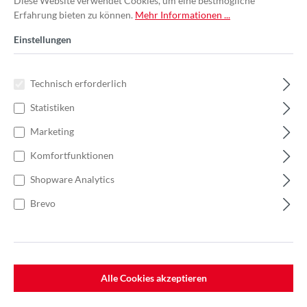
Diese Website verwendet Cookies, um eine bestmögliche
Erfahrung bieten zu können.
Mehr Informationen ...
Einstellungen
Technisch erforderlich
Statistiken
Marketing
Komfortfunktionen
Shopware Analytics
Brevo
%
33,82 €*
Einzelpreis 0,89 €*
1,37 €*
(35.04% gespart)
Einheit:
1 Stück
Preise exkl. MwSt. zzgl. Versandkosten
Alle Cookies akzeptieren
Lieferzeit: 7-10 Werktage