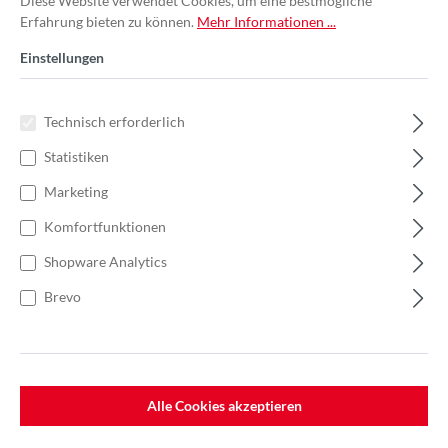
Diese Website verwendet Cookies, um eine bestmögliche
Erfahrung bieten zu können.
Mehr Informationen ...
Einstellungen
Technisch erforderlich
Statistiken
Marketing
Komfortfunktionen
Shopware Analytics
Brevo
%
648,50 €*
Einzelpreis 324,25 €*
498,85 €*
(35% gespart)
Einheit:
1 Stück
Preise exkl. MwSt. zzgl. Versandkosten
Alle Cookies akzeptieren
Lieferzeit: 7-10 Werktage