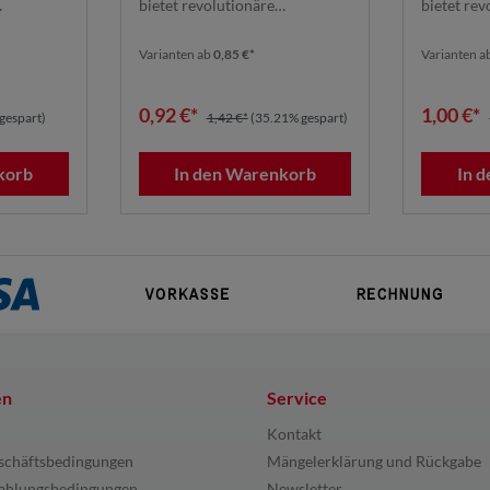
bietet revolutionäre
bietet rev
ines ...
Schleifleistung dank seines ...
Schleifleis
Varianten ab
0,85 €*
Varianten a
0,92 €*
1,00 €*
gespart)
1,42 €*
(35.21% gespart)
korb
In den Warenkorb
In 
en
Service
Kontakt
schäftsbedingungen
Mängelerklärung und Rückgabe
ahlungsbedingungen
Newsletter