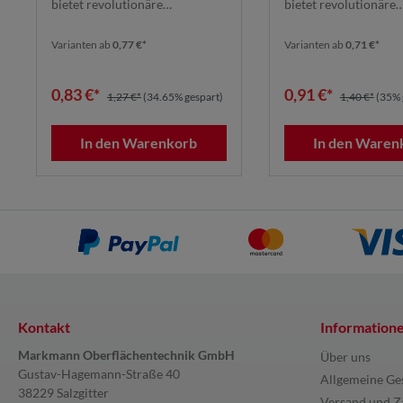
bietet revolutionäre
bietet revolutionäre
Schleifleistung dank seines ...
Schleifleistung dank se
Varianten ab
0,77 €*
Varianten ab
0,71 €*
0,83 €*
0,91 €*
1,27 €*
(34.65% gespart)
1,40 €*
(35% 
In den Warenkorb
In den Waren
Kontakt
Information
Markmann Oberflächentechnik GmbH
Über uns
Gustav-Hagemann-Straße 40
Allgemeine Ge
38229 Salzgitter
Versand und Z