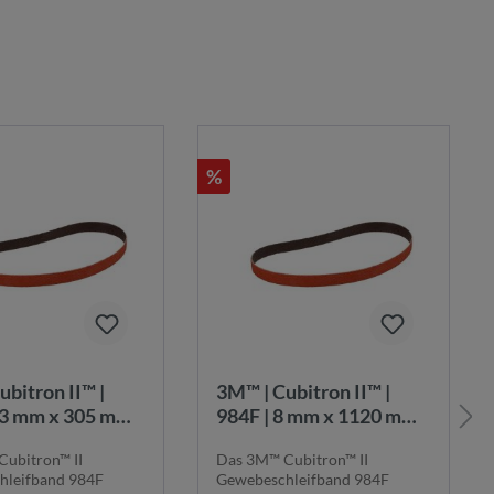
%
3M™ | Cubitron II™ |
13 mm x 305 mm |
984F | 8 mm x 1120 mm |
K80+ |
ubitron™ II
Das 3M™ Cubitron™ II
chleifband |
Gewebeschleifband |
hleifband 984F
Gewebeschleifband 984F
5425
7100044211