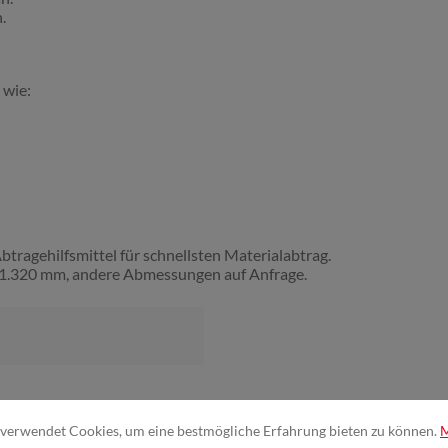
.
 wie:
ragehilfsmittel für schnellsten Materialabtrag.
n 1.320 mm, andere Abmessungen auf Anfrage.
verwendet Cookies, um eine bestmögliche Erfahrung bieten zu können.