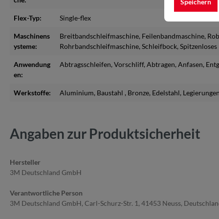
Speichern
Flex-Typ:
Single-flex
Maschinens
Breitbandschleifmaschine
, Feilenbandmaschine
, Ro
ysteme:
Rohrbandschleifmaschine
, Schleifbock
, Spitzenlose
Anwendung
Abtragsschleifen
, Vorschliff
, Abtragen
, Anfasen
, Ent
en:
Werkstoffe:
Aluminium
, Baustahl
, Bronze
, Edelstahl
, Legierunge
Angaben zur Produktsicherheit
Hersteller
3M Deutschland GmbH
Verantwortliche Person
3M Deutschland GmbH, Carl-Schurz-Str. 1, 41453 Neuss, Deutschla