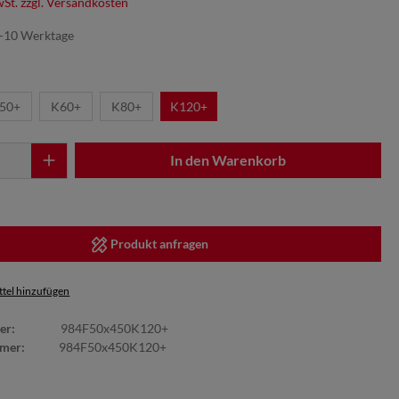
wSt. zzgl. Versandkosten
7-10 Werktage
50+
K60+
K80+
K120+
In den Warenkorb
Produkt anfragen
tel hinzufügen
er:
984F50x450K120+
mmer:
984F50x450K120+