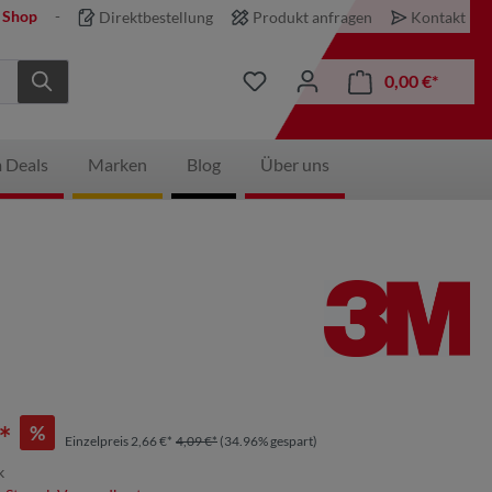
 Shop
Direktbestellung
Produkt anfragen
Kontakt
0,00 €*
 Deals
Marken
Blog
Über uns
*
%
Einzelpreis 2,66 €*
4,09 €*
(34.96% gespart)
k