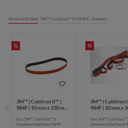
Ähnliche Artikel
3M™ | Cubitron™ 3 | 984FX
Zubehör
%
%
3M™ | Cubitron II™ |
3M™ | Cubitron II™ |
984F | 10 mm x 330 mm |
984F | 10 mm x 
K36+ |
K36+ |
Das 3M™ Cubitron™ II
Das 3M™ Cubitron™ I
Gewebeschleifband |
Gewebeschleifba
Gewebeschleifband 984F
Gewebeschleifband 
984F10x330K36+
984F10x305K3