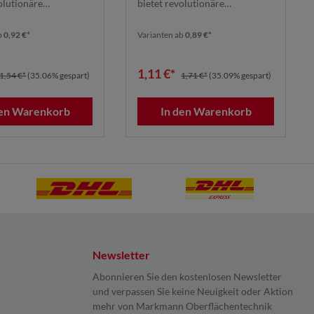
olutionäre
bietet revolutionäre
tung dank seines ...
Schleifleistung dank seines ...
b
0,92 €*
Varianten ab
0,89 €*
1,11 €*
1,54 €*
(35.06% gespart)
1,71 €*
(35.09% gespart)
den Warenkorb
In den Warenkorb
Newsletter
Abonnieren Sie den kostenlosen Newsletter
und verpassen Sie keine Neuigkeit oder Aktion
mehr von Markmann Oberflächentechnik