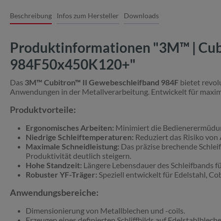
Beschreibung
Infos zum Hersteller
Downloads
Produktinformationen "3M™ | Cubi
984F50x450K120+"
Das
3M™ Cubitron™ II Gewebeschleifband 984F
bietet revol
Anwendungen in der Metallverarbeitung. Entwickelt für maximal
Produktvorteile:
Ergonomisches Arbeiten:
Minimiert die Bedienerermüdung
Niedrige Schleiftemperaturen:
Reduziert das Risiko von
Maximale Schneidleistung:
Das präzise brechende Schleif
Produktivität deutlich steigern.
Hohe Standzeit:
Längere Lebensdauer des Schleifbands f
Robuster YF-Träger:
Speziell entwickelt für Edelstahl, 
Anwendungsbereiche:
Dimensionierung von Metallblechen und -coils.
Erzeugen eines definierten Schliffbilds auf Edelstahlbleche