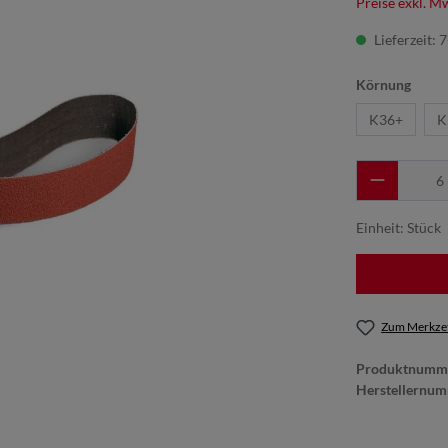
Preise exkl. M
Lieferzeit: 
Körnung
K36+
K
Einheit:
Stück
Zum Merkzet
Produktnumm
Herstellernu