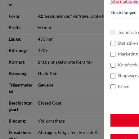
Informationen .
e:
Einstellungen
Form:
Abmessungen auf Anfrage
, Schleifbänder bis max. 
Breite:
50 mm
Technisch 
Länge:
450 mm
Statistiken
Körnung:
120+
Marketing
Kornart:
präzisionsgeformte Keramik
Komfortfu
Streuung:
Halboffen
Shopware 
Trägermater
Gewebe
Brevo
ial:
Beschichtun
Closed Coat
gsart:
Bindung:
Vollkunstharz
Einsatzberei
Abtragen
, Entgraten
, Vorschliff
che: