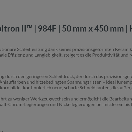
tron II™ | 984F | 50 mm x 450 mm |
utionäre Schleifleistung dank seines präzisionsgeformten Keramik
e Effizienz und Langlebigkeit, steigert es die Produktivität und 
 durch den geringeren Schleifdruck, der durch das präzisionsgef
 Anlauffarben und hitzebedingten Spannungsrissen – ideal für emp
korn bildet kontinuierlich neue, scharfe Schneidkanten, die auße
ührt zu weniger Werkzeugwechseln und ermöglicht die Bearbeitu
Cobalt-Chrom-Legierungen und Nickellegierungen bei mittlerem bi
n.