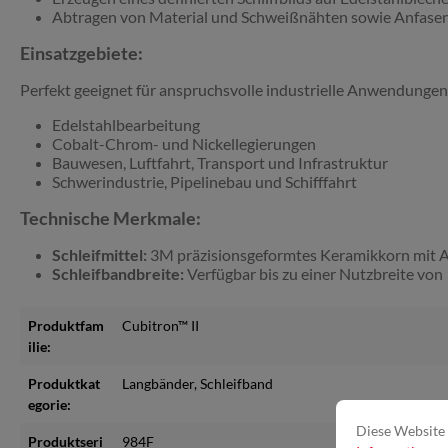
Abtragen von Material und Schweißnähten sowie Anfasen
Einsatzgebiete:
Perfekt geeignet für anspruchsvolle industrielle Anwendungen
Edelstahlbearbeitung
Cobalt-Chrom- und Nickellegierungen
Bauwesen, Luftfahrt, Transport und Infrastruktur
Schwerindustrie, Pipelinebau und Schifffahrt
Technische Merkmale:
Schleifmittel:
3M präzisionsgeformtes Keramikkorn mit Abt
Schleifbandbreite:
Verfügbar bis zu einer Nutzbreite vo
Produktfam
Cubitron™ II
ilie:
Produktkat
Langbänder
, Schleifband
egorie:
Diese Website 
Produktseri
984F