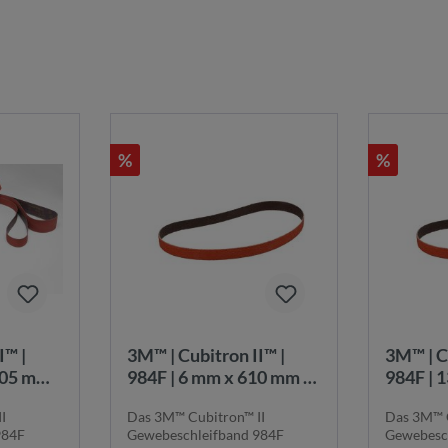
%
%
3M™ | Cubitron II™ |
3M™ | Cubitron II™ |
305 mm |
984F | 6 mm x 610 mm |
984F | 
K36+ |
K36+ |
I
Das 3M™ Cubitron™ II
Das 3M™ C
nd |
Gewebeschleifband |
Gewebes
984F
Gewebeschleifband 984F
Gewebesc
6+
7100044210
710003