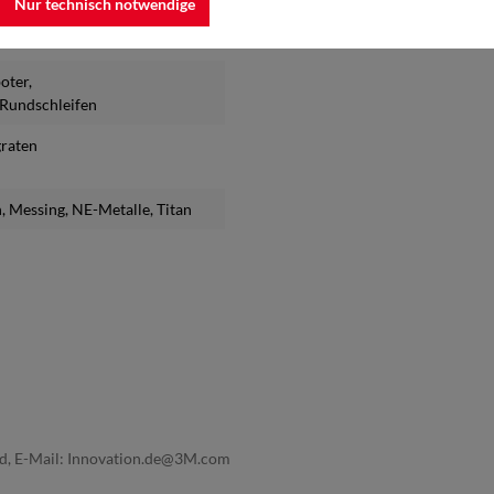
Nur technisch notwendige
boter
,
s Rundschleifen
graten
n
, Messing
, NE-Metalle
, Titan
nd, E-Mail: Innovation.de@3M.com