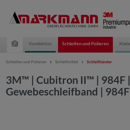
inhalt springen
Konfektion
Schleifen und Polieren
Kleb
Schleifen und Polieren
Schleifmittel
Schleifbänder
3M™ | Cubitron II™ | 984F
Gewebeschleifband | 98